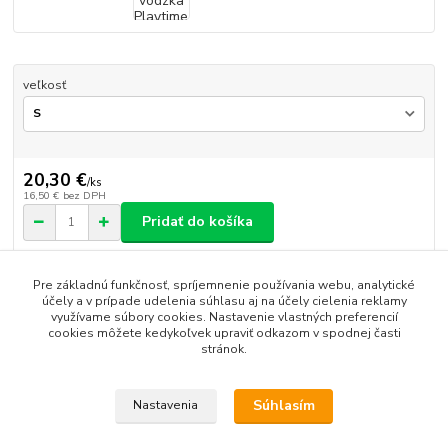
veľkosť
20,30 €
/
ks
16,50 €
bez DPH
Pridať do košíka
Pre základnú funkčnosť, spríjemnenie používania webu, analytické
Číslo produktu:
VO0155
účely a v prípade udelenia súhlasu aj na účely cielenia reklamy
využívame súbory cookies. Nastavenie vlastných preferencií
cookies môžete kedykoľvek upraviť odkazom v spodnej časti
Tovar zaradený v kategóriách
stránok.
Vôdzky
Súhlasím
Nastavenia