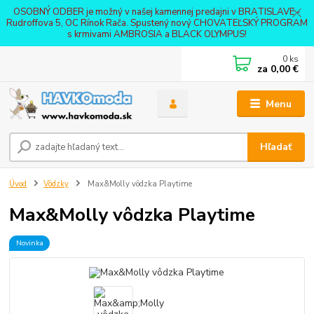
OSOBNÝ ODBER je možný v našej kamennej predajni v BRATISLAVE -
Rudroffova 5, OC Rínok Rača. Spustený nový CHOVATEĽSKÝ PROGRAM
s krmivami AMBROSIA a BLACK OLYMPUS!
0
ks
za
0,00 €
Menu
Hľadať
Úvod
Vôdzky
Max&Molly vôdzka Playtime
Max&Molly vôdzka Playtime
Novinka