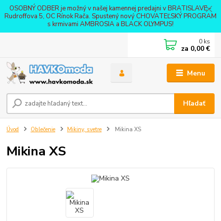
OSOBNÝ ODBER je možný v našej kamennej predajni v BRATISLAVE -
Rudroffova 5, OC Rínok Rača. Spustený nový CHOVATEĽSKÝ PROGRAM
s krmivami AMBROSIA a BLACK OLYMPUS!
0
ks
za
0,00 €
Menu
Hľadať
Úvod
Oblečenie
Mikiny, svetre
Mikina XS
Mikina XS