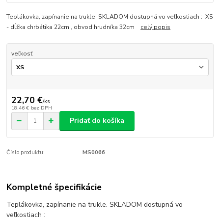
Teplákovka, zapínanie na trukle. SKLADOM dostupná vo veľkostiach : XS
- dĺžka chrbátika 22cm , obvod hrudníka 32cm
celý popis
veľkosť
22,70 €
/
ks
18,46 €
bez DPH
Pridať do košíka
Číslo produktu:
MS0066
Kompletné špecifikácie
Teplákovka, zapínanie na trukle. SKLADOM dostupná vo
veľkostiach :