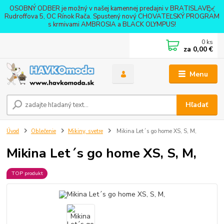
OSOBNÝ ODBER je možný v našej kamennej predajni v BRATISLAVE -
Rudroffova 5, OC Rínok Rača. Spustený nový CHOVATEĽSKÝ PROGRAM
s krmivami AMBROSIA a BLACK OLYMPUS!
0
ks
za
0,00 €
Menu
Hľadať
Úvod
Oblečenie
Mikiny, svetre
Mikina Let´s go home XS, S, M,
Mikina Let´s go home XS, S, M,
TOP produkt