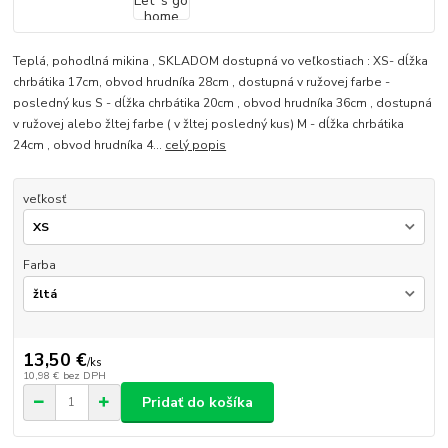
Teplá, pohodlná mikina , SKLADOM dostupná vo veľkostiach : XS- dĺžka
chrbátika 17cm, obvod hrudníka 28cm , dostupná v ružovej farbe -
posledný kus S - dĺžka chrbátika 20cm , obvod hrudníka 36cm , dostupná
v ružovej alebo žltej farbe ( v žltej posledný kus) M - dĺžka chrbátika
24cm , obvod hrudníka 4...
celý popis
veľkosť
Farba
13,50 €
/
ks
10,98 €
bez DPH
Pridať do košíka