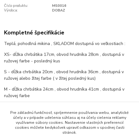
Číslo produktu:
MS0016
Výrobca:
DOBAZ
Kompletné špecifikácie
Teplá, pohodlná mikina , SKLADOM dostupná vo veľkostiach :
XS- dĺžka chrbátika 17cm, obvod hrudníka 28cm , dostupná v
ružovej farbe - posledný kus
S - dĺžka chrbátika 20cm , obvod hrudníka 36cm , dostupná v
ružovej alebo žltej farbe ( v žltej posledný kus)
M - dĺžka chrbátika 24cm , obvod hrudníka 41cm , dostupná v
ružovej farbe
L - dĺžka chrbátika 29cm , obvod hrudníka 47cm , nedostupná
Pre základnú funkčnosť, spríjemnenie používania webu, analytické
účely a v prípade udelenia súhlasu aj na účely cielenia reklamy
využívame súbory cookies. Nastavenie vlastných preferencií
cookies môžete kedykoľvek upraviť odkazom v spodnej časti
Tovar zaradený v kategóriách
stránok.