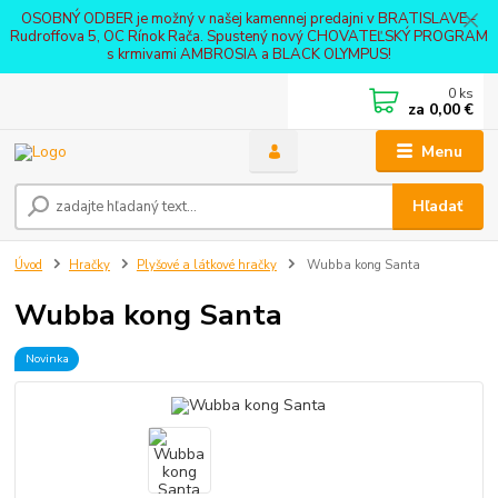
OSOBNÝ ODBER je možný v našej kamennej predajni v BRATISLAVE -
Rudroffova 5, OC Rínok Rača. Spustený nový CHOVATEĽSKÝ PROGRAM
s krmivami AMBROSIA a BLACK OLYMPUS!
0
ks
za
0,00 €
Menu
Hľadať
Úvod
Hračky
Plyšové a látkové hračky
Wubba kong Santa
Wubba kong Santa
Novinka