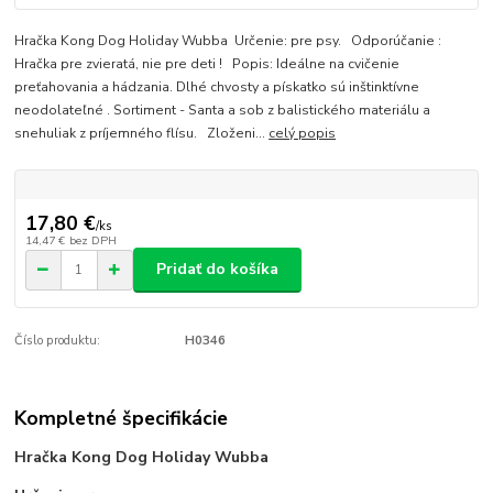
Hračka Kong Dog Holiday Wubba Určenie: pre psy. Odporúčanie :
Hračka pre zvieratá, nie pre deti ! Popis: Ideálne na cvičenie
preťahovania a hádzania. Dlhé chvosty a pískatko sú inštinktívne
neodolateľné . Sortiment - Santa a sob z balistického materiálu a
snehuliak z príjemného flísu. Zloženi...
celý popis
17,80 €
/
ks
14,47 €
bez DPH
Pridať do košíka
Číslo produktu:
H0346
Kompletné špecifikácie
Hračka Kong Dog Holiday Wubba