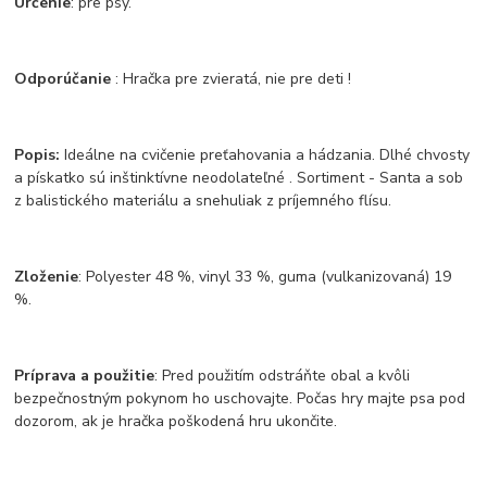
Určenie
: pre psy.
Odporúčanie
: Hračka pre zvieratá, nie pre deti !
Popis:
Ideálne na cvičenie preťahovania a hádzania. Dlhé chvosty
a pískatko sú inštinktívne neodolateľné . Sortiment - Santa a sob
z balistického materiálu a snehuliak z príjemného flísu.
Zloženie
: Polyester 48 %, vinyl 33 %, guma (vulkanizovaná) 19
%.
Príprava a použitie
: Pred použitím odstráňte obal a kvôli
bezpečnostným pokynom ho uschovajte. Počas hry majte psa pod
dozorom, ak je hračka poškodená hru ukončite.