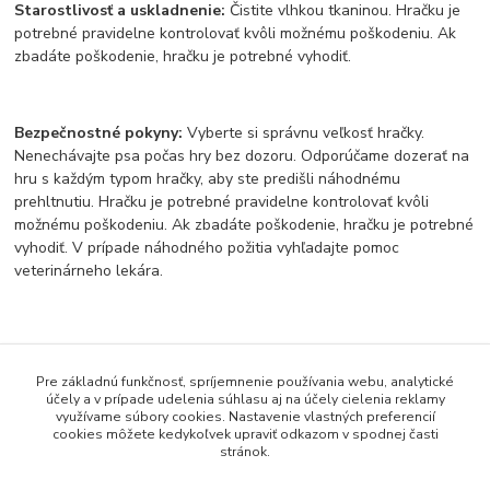
Starostlivosť a uskladnenie:
Čistite vlhkou tkaninou. Hračku je
potrebné pravidelne kontrolovať kvôli možnému poškodeniu. Ak
zbadáte poškodenie, hračku je potrebné vyhodiť.
Bezpečnostné pokyny:
Vyberte si správnu veľkosť hračky.
Nenechávajte psa počas hry bez dozoru. Odporúčame dozerať na
hru s každým typom hračky, aby ste predišli náhodnému
prehltnutiu. Hračku je potrebné pravidelne kontrolovať kvôli
možnému poškodeniu. Ak zbadáte poškodenie, hračku je potrebné
vyhodiť. V prípade náhodného požitia vyhľadajte pomoc
veterinárneho lekára.
Pôvod tovaru
Pre základnú funkčnosť, spríjemnenie používania webu, analytické
účely a v prípade udelenia súhlasu aj na účely cielenia reklamy
Tovar zaradený v kategóriách
využívame súbory cookies. Nastavenie vlastných preferencií
cookies môžete kedykoľvek upraviť odkazom v spodnej časti
VIANOCE
stránok.
Plyšové a látkové hračky