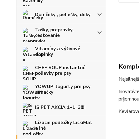
Domčeky , peliešky, deky
Tašky, prepravky,
cestovanie
Vitamíny a výživové
doplnky
Komple
CHEF SOUP instantné
polievky pre psy
Najsilnej
YOWUP! Jogurty pre psy
Inovatívn
a mačky
príjemnou
IS PET AKCIA 1+1=3!!!!
Kevlarové
Lízacie podložky LickiMat
a iné