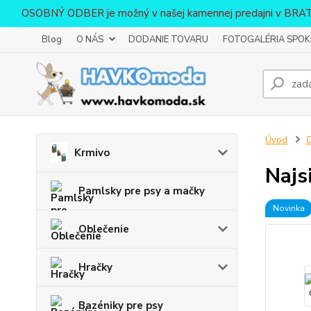
OSOBNÝ ODBER je možný v našej kamennej predajni v BR
Blog
O NÁS
DODANIE TOVARU
FOTOGALÉRIA SPOKO
Úvod
O
Krmivo
Najs
Pamlsky pre psy a mačky
Novinka
Oblečenie
Hračky
Bazéniky pre psy