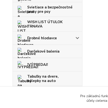
Svietiace a bezpečnostné
prvky pre psy
WISH LIST ÚTULOK
TRNAVA
Drobné hlodavce
Darčekové balenia
!VÝPREDAJ!
Tabuľky na dvere,
nálepky na auto
VIANOCE
Pre základnú funk
účely cieleni