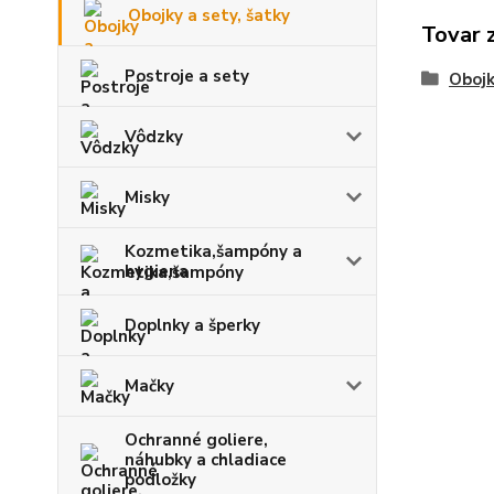
Obojky a sety, šatky
Tovar 
Postroje a sety
Obojk
Vôdzky
Misky
Kozmetika,šampóny a
hygiena
Doplnky a šperky
Mačky
Ochranné goliere,
náhubky a chladiace
podložky