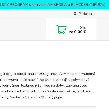
VATEĽSKÝ PROGRAM s krmivami AMBROSIA a BLACK OLYMPUS!
Prihlásenie
0
ks
za
0,00 €
nejší obojok odolá ťahu až 500kg. Inovatívny materiál, vnútorná
ujúca vrstva nesie hlavné zaťaženie, vonkajšia polymérová
 s jedinečnou textúrou príjemnou na dotyk, zabraňujúcou
 v ruke aj keď je obojok mokrý. Kevlarové prešitie, hliníkové
enty. Nastaviteľný - 25 -70...
celý popis