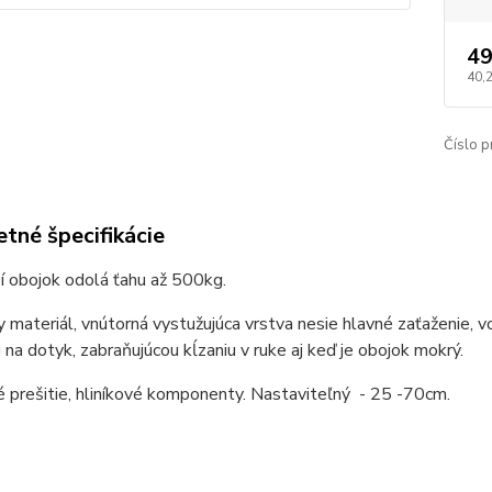
49
40,
Číslo p
tné špecifikácie
ší obojok odolá ťahu až 500kg.
y materiál, vnútorná vystužujúca vrstva nesie hlavné zaťaženie, 
 na dotyk, zabraňujúcou kĺzaniu v ruke aj keď je obojok mokrý.
 prešitie, hliníkové komponenty. Nastaviteľný - 25 -70cm.