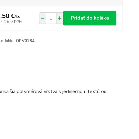
,50 €
/
ks
Pridať do košíka
24 €
bez DPH
roduktu:
OPV0184
vonkajšia polymérová vrstva s jedinečnou textúrou