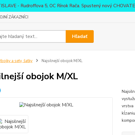
ATISLAVE - Rudroffova 5, OC Rínok Rača. Spustený nový CHO
JNÍ ZÁKAZNÍCI
Hľadať
bojky a sety, šatky
Najsilnejší obojok M/XL
ilnejší obojok M/XL
Najsil
vystuž
vrstva
kĺzaniu
kompon