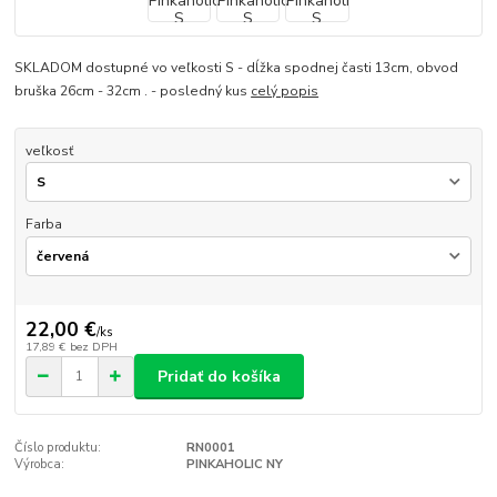
SKLADOM dostupné vo veľkosti S - dĺžka spodnej časti 13cm, obvod
bruška 26cm - 32cm . - posledný kus
celý popis
veľkosť
Farba
22,00 €
/
ks
17,89 €
bez DPH
Pridať do košíka
Číslo produktu:
RN0001
Výrobca:
PINKAHOLIC NY