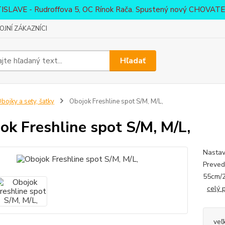
ATISLAVE - Rudroffova 5, OC Rínok Rača. Spustený nový CHO
JNÍ ZÁKAZNÍCI
Hľadať
bojky a sety, šatky
Obojok Freshline spot S/M, M/L,
ok Freshline spot S/M, M/L,
Nastav
Preved
55cm/2
celý 
veľ