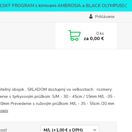
VATEĽSKÝ PROGRAM s krmivami AMBROSIA a BLACK OLYMPUS!
Prihlásenie
0
ks
za
0,00 €
iteľný obojok , SKLADOM dostupný vo veľkostiach : rozmery:
enie s tyrkysovým prúžkom: S/M - 30 - 45cm / 15mm M/L -35 -
0mm Prevedenie s ružovým prúžkom: M/L - 35 - 55cm /20 mm
popis
kosť