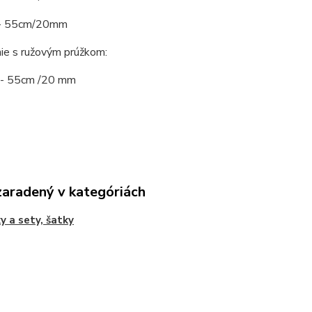
 - 55cm/20mm
ie s ružovým prúžkom:
 - 55cm /20 mm
zaradený v kategóriách
y a sety, šatky