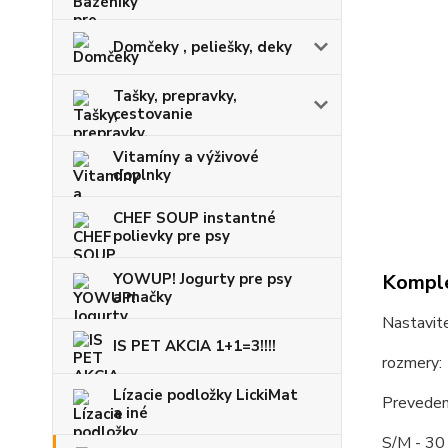
Domčeky , peliešky, deky
Tašky, prepravky,
cestovanie
Vitamíny a výživové
doplnky
CHEF SOUP instantné
polievky pre psy
YOWUP! Jogurty pre psy
Komple
a mačky
Nastavit
IS PET AKCIA 1+1=3!!!!
rozmery:
Lízacie podložky LickiMat
Preveden
a iné
S/M - 30