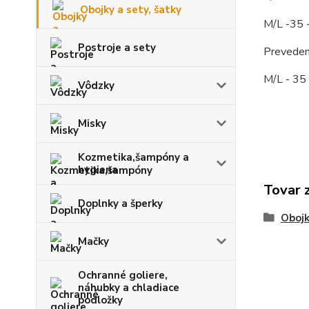
Obojky a sety, šatky
M/L -35
Postroje a sety
Preveden
M/L - 35
Vôdzky
Misky
Kozmetika,šampóny a
hygiena
Tovar 
Doplnky a šperky
Obojk
Mačky
Ochranné goliere,
náhubky a chladiace
podložky