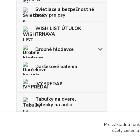
Svietiace a bezpečnostné
prvky pre psy
WISH LIST ÚTULOK
TRNAVA
Drobné hlodavce
Darčekové balenia
!VÝPREDAJ!
Tabuľky na dvere,
nálepky na auto
VIANOCE
Pre základnú funk
účely cieleni