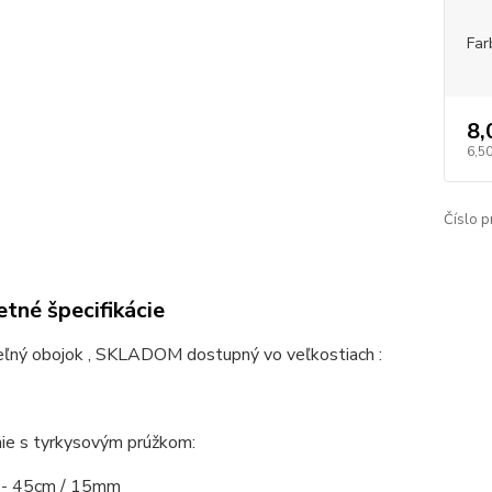
Far
8,
6,50
Číslo p
tné špecifikácie
eľný obojok , SKLADOM dostupný vo veľkostiach :
ie s tyrkysovým prúžkom:
 - 45cm / 15mm