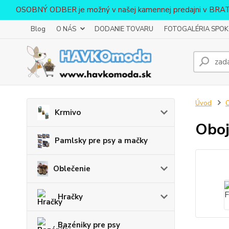
OSOBNÝ ODBER je možný v našej kamennej predajni v BR
Blog
O NÁS
DODANIE TOVARU
FOTOGALÉRIA SPOKO
Úvod
O
Krmivo
Oboj
Pamlsky pre psy a mačky
Oblečenie
Hračky
Bazéniky pre psy