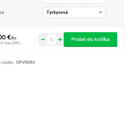
ba
00 €
/
ks
Pridať do košíka
 €
bez DPH
roduktu:
OPV0094