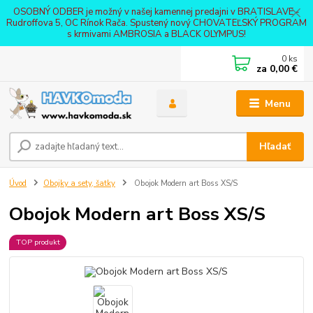
OSOBNÝ ODBER je možný v našej kamennej predajni v BRATISLAVE -
Rudroffova 5, OC Rínok Rača. Spustený nový CHOVATEĽSKÝ PROGRAM
s krmivami AMBROSIA a BLACK OLYMPUS!
0
ks
za
0,00 €
Menu
Hľadať
Úvod
Obojky a sety, šatky
Obojok Modern art Boss XS/S
Obojok Modern art Boss XS/S
TOP produkt