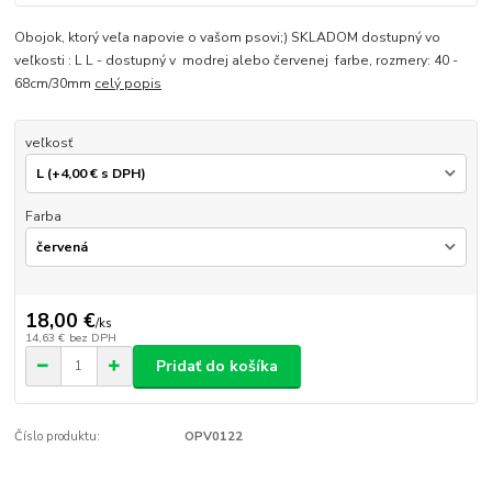
Obojok, ktorý veľa napovie o vašom psovi;) SKLADOM dostupný vo
veľkosti : L L - dostupný v modrej alebo červenej farbe, rozmery: 40 -
68cm/30mm
celý popis
veľkosť
Farba
18,00 €
/
ks
14,63 €
bez DPH
Pridať do košíka
Číslo produktu:
OPV0122