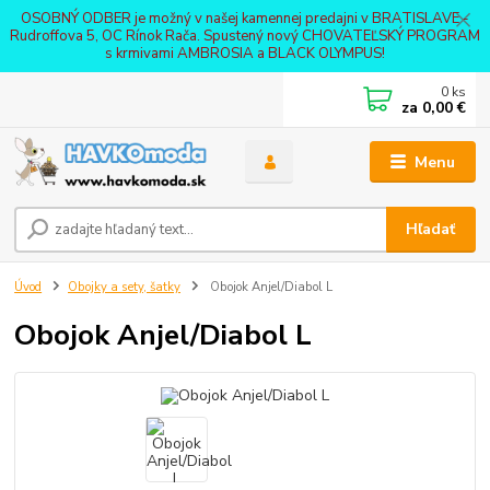
OSOBNÝ ODBER je možný v našej kamennej predajni v BRATISLAVE -
Rudroffova 5, OC Rínok Rača. Spustený nový CHOVATEĽSKÝ PROGRAM
s krmivami AMBROSIA a BLACK OLYMPUS!
0
ks
za
0,00 €
Menu
Hľadať
Úvod
Obojky a sety, šatky
Obojok Anjel/Diabol L
Obojok Anjel/Diabol L