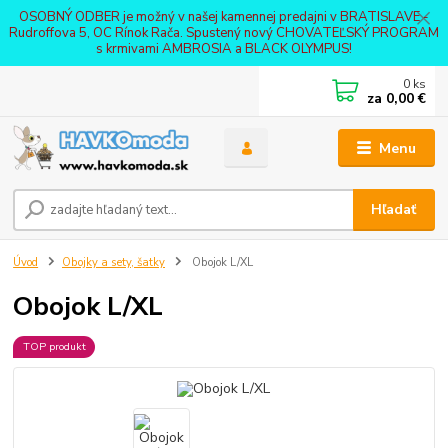
OSOBNÝ ODBER je možný v našej kamennej predajni v BRATISLAVE -
Rudroffova 5, OC Rínok Rača. Spustený nový CHOVATEĽSKÝ PROGRAM
s krmivami AMBROSIA a BLACK OLYMPUS!
0
ks
za
0,00 €
Menu
Hľadať
Úvod
Obojky a sety, šatky
Obojok L/XL
Obojok L/XL
TOP produkt