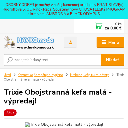
OSOBNÝ ODBER je možný v našej kamennej predajni v BRATISLAVE -
Rudroffova 5, OC Rínok Rača. Spustený nový CHOVATEĽSKÝ PROGRAM
s krmivami AMBROSIA a BLACK OLYMPUS!
0
ks
za
0,00 €
Menu
Hľadať
Úvod
Kozmetika,šampóny a hygiena
Hrebene, kefy, furminátory
Trixie
Obojstranná kefa malá - výpredaj!
Trixie Obojstranná kefa malá -
výpredaj!
Akcia