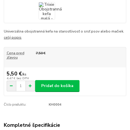
Univerzálna obojstranná kefa na starostlivosť o srsť psov alebo mačiek.
celý popis
Cena pred
7,50 €
zľavou
5,50 €
/
ks
4,47 €
bez DPH
Pridať do košíka
Číslo produktu:
KH0004
Kompletné špecifikácie