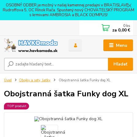
OSOBNÝ ODBER je možný v našej kamennej predajni v BRATISLAVE -
Rudroffova 5, OC Rínok Rača. Spustený nový CHOVATEĽSKÝ PROGRAM
s krmivami AMBROSIA a BLACK OLYMPUS!
0
ks
za
0,00 €
Menu
Hľadať
Úvod
Obojky a sety, šatky
Obojstranná šatka Funky dog XL
Obojstranná šatka Funky dog XL
TOP produkt