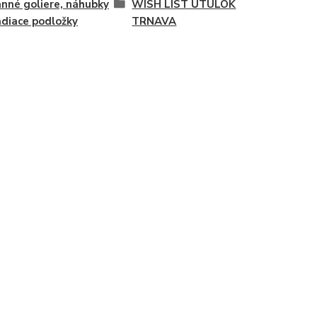
nné goliere, náhubky
WISH LIST ÚTULOK
adiace podložky
TRNAVA