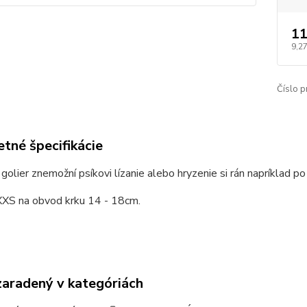
11
9,27
Číslo p
tné špecifikácie
golier znemožní psíkovi lízanie alebo hryzenie si rán napríklad 
XXS na obvod krku 14 - 18cm.
zaradený v kategóriách