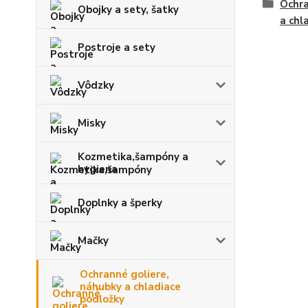
Ochra
Obojky a sety, šatky
a chl
Postroje a sety
Vôdzky
Misky
Kozmetika,šampóny a
hygiena
Doplnky a šperky
Mačky
Ochranné goliere,
náhubky a chladiace
podložky