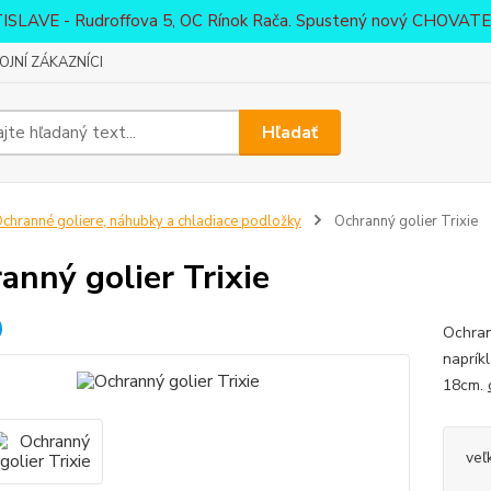
ATISLAVE - Rudroffova 5, OC Rínok Rača. Spustený nový CHO
JNÍ ZÁKAZNÍCI
Hľadať
chranné goliere, náhubky a chladiace podložky
Ochranný golier Trixie
anný golier Trixie
Ochran
naprík
18cm.
veľ