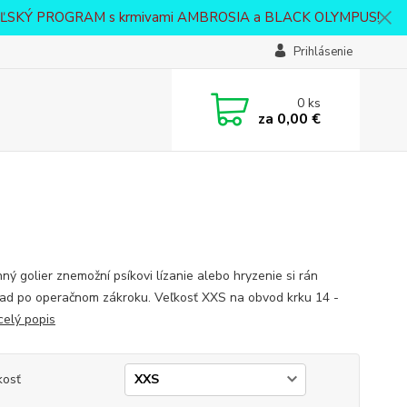
VATEĽSKÝ PROGRAM s krmivami AMBROSIA a BLACK OLYMPUS!
Prihlásenie
0
ks
za
0,00 €
ný golier znemožní psíkovi lízanie alebo hryzenie si rán
lad po operačnom zákroku. Veľkosť XXS na obvod krku 14 -
celý popis
kosť