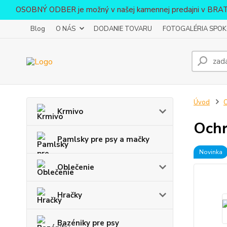
OSOBNÝ ODBER je možný v našej kamennej predajni v BR
Blog
O NÁS
DODANIE TOVARU
FOTOGALÉRIA SPOKO
Úvod
O
Krmivo
Ochr
Pamlsky pre psy a mačky
Novinka
Oblečenie
Hračky
Bazéniky pre psy