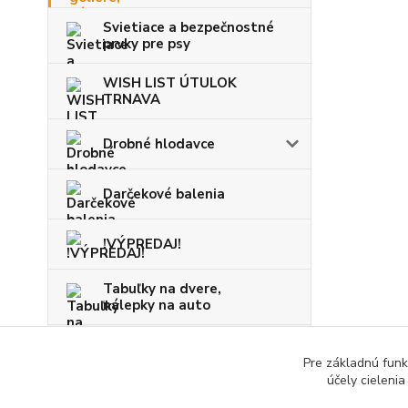
Svietiace a bezpečnostné
prvky pre psy
WISH LIST ÚTULOK
TRNAVA
Drobné hlodavce
Darčekové balenia
!VÝPREDAJ!
Tabuľky na dvere,
nálepky na auto
VIANOCE
Pre základnú funk
účely cieleni