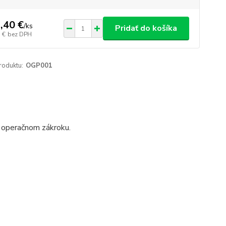
,40 €
/
ks
Pridať do košíka
 €
bez DPH
roduktu:
OGP001
po operačnom zákroku.