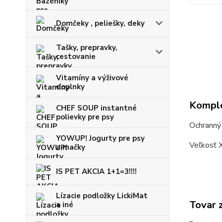
Domčeky , peliešky, deky
Tašky, prepravky,
cestovanie
Vitamíny a výživové
doplnky
Komple
CHEF SOUP instantné
polievky pre psy
Ochranný 
YOWUP! Jogurty pre psy
Veľkosť 
a mačky
IS PET AKCIA 1+1=3!!!!
Lízacie podložky LickiMat
Tovar 
a iné