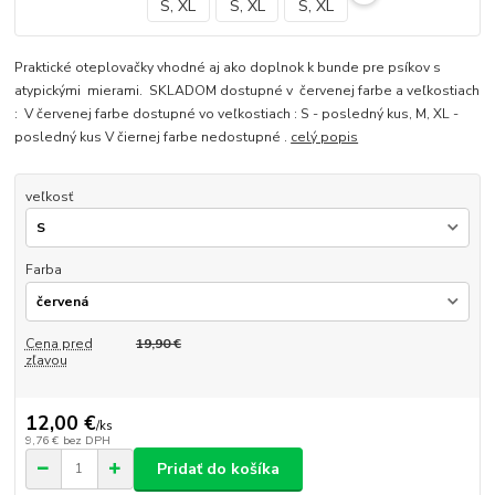
Praktické oteplovačky vhodné aj ako doplnok k bunde pre psíkov s
atypickými mierami. SKLADOM dostupné v červenej farbe a veľkostiach
: V červenej farbe dostupné vo veľkostiach : S - posledný kus, M, XL -
posledný kus V čiernej farbe nedostupné .
celý popis
veľkosť
Farba
Cena pred
19,90 €
zľavou
12,00 €
/
ks
9,76 €
bez DPH
Pridať do košíka