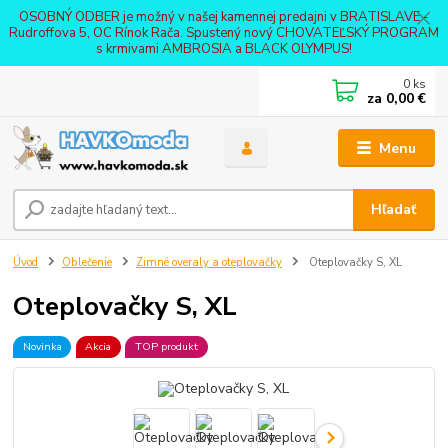
OSOBNÝ ODBER je možný v našej kamennej predajni v BRATISLAVE -
Rudroffova 5, OC Rínok Rača. Spustený nový CHOVATEĽSKÝ PROGRAM
s krmivami AMBROSIA a BLACK OLYMPUS!
0
ks
za
0,00 €
Menu
Hľadať
Úvod
Oblečenie
Zimné overaly a oteplovačky
Oteplovačky S, XL
Oteplovačky S, XL
Novinka
Akcia
TOP produkt