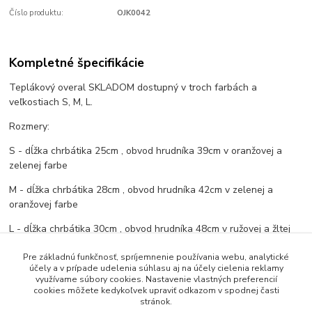
Číslo produktu:
OJK0042
Kompletné špecifikácie
Teplákový overal SKLADOM dostupný v troch farbách a
veľkostiach S, M, L.
Rozmery:
S - dĺžka chrbátika 25cm , obvod hrudníka 39cm v oranžovej a
zelenej farbe
M - dĺžka chrbátika 28cm , obvod hrudníka 42cm v zelenej a
oranžovej farbe
L - dĺžka chrbátika 30cm , obvod hrudníka 48cm v ružovej a žltej
farbe
Pre základnú funkčnosť, spríjemnenie používania webu, analytické
účely a v prípade udelenia súhlasu aj na účely cielenia reklamy
využívame súbory cookies. Nastavenie vlastných preferencií
cookies môžete kedykoľvek upraviť odkazom v spodnej časti
Tovar zaradený v kategóriách
stránok.