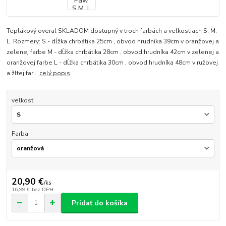
Teplákový overal SKLADOM dostupný v troch farbách a veľkostiach S, M,
L. Rozmery: S - dĺžka chrbátika 25cm , obvod hrudníka 39cm v oranžovej a
zelenej farbe M - dĺžka chrbátika 28cm , obvod hrudníka 42cm v zelenej a
oranžovej farbe L - dĺžka chrbátika 30cm , obvod hrudníka 48cm v ružovej
a žltej far...
celý popis
veľkosť
Farba
20,90 €
/
ks
16,99 €
bez DPH
Pridať do košíka