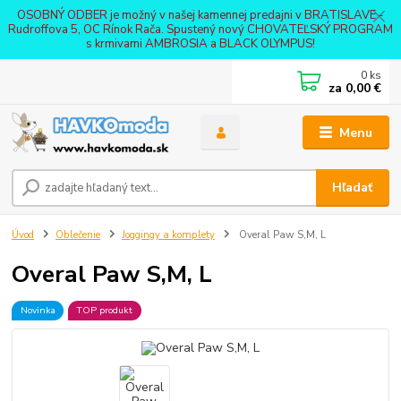
OSOBNÝ ODBER je možný v našej kamennej predajni v BRATISLAVE -
Rudroffova 5, OC Rínok Rača. Spustený nový CHOVATEĽSKÝ PROGRAM
s krmivami AMBROSIA a BLACK OLYMPUS!
0
ks
za
0,00 €
Menu
Hľadať
Úvod
Oblečenie
Joggingy a komplety
Overal Paw S,M, L
Overal Paw S,M, L
Novinka
TOP produkt