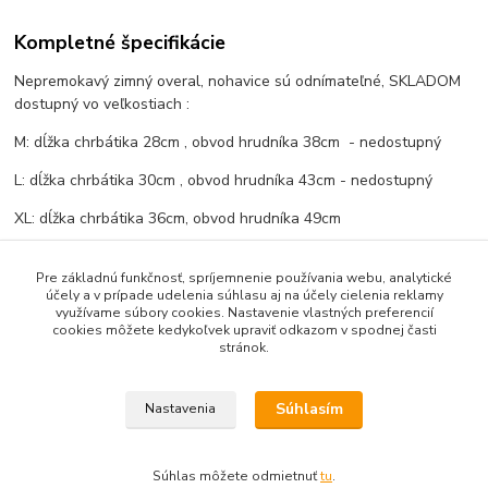
Kompletné špecifikácie
Nepremokavý zimný overal, nohavice sú odnímateľné, SKLADOM
dostupný vo veľkostiach :
M: dĺžka chrbátika 28cm , obvod hrudníka 38cm - nedostupný
L: dĺžka chrbátika 30cm , obvod hrudníka 43cm - nedostupný
XL: dĺžka chrbátika 36cm, obvod hrudníka 49cm
XXL: dĺžka chrbátika 39cm, obvod hrudníka 61cm
Pre základnú funkčnosť, spríjemnenie používania webu, analytické
účely a v prípade udelenia súhlasu aj na účely cielenia reklamy
využívame súbory cookies. Nastavenie vlastných preferencií
cookies môžete kedykoľvek upraviť odkazom v spodnej časti
Tovar zaradený v kategóriách
stránok.
Zimné overaly a oteplovačky
Súhlasím
Nastavenia
Súhlas môžete odmietnuť
tu
.