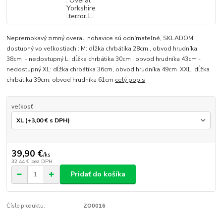
Nepremokavý zimný overal, nohavice sú odnímateľné, SKLADOM
dostupný vo veľkostiach : M: dĺžka chrbátika 28cm , obvod hrudníka
38cm - nedostupný L: dĺžka chrbátika 30cm , obvod hrudníka 43cm -
nedostupný XL: dĺžka chrbátika 36cm, obvod hrudníka 49cm XXL: dĺžka
chrbátika 39cm, obvod hrudníka 61cm
celý popis
veľkosť
39,90 €
/
ks
32,44 €
bez DPH
Pridať do košíka
Číslo produktu:
ZO0016