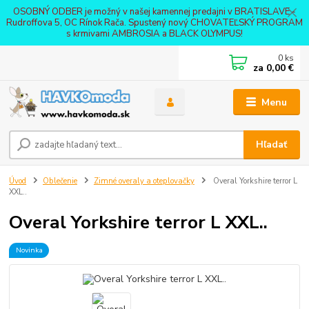
OSOBNÝ ODBER je možný v našej kamennej predajni v BRATISLAVE -
Rudroffova 5, OC Rínok Rača. Spustený nový CHOVATEĽSKÝ PROGRAM
s krmivami AMBROSIA a BLACK OLYMPUS!
0
ks
za
0,00 €
Menu
Hľadať
Úvod
Oblečenie
Zimné overaly a oteplovačky
Overal Yorkshire terror L
XXL..
Overal Yorkshire terror L XXL..
Novinka