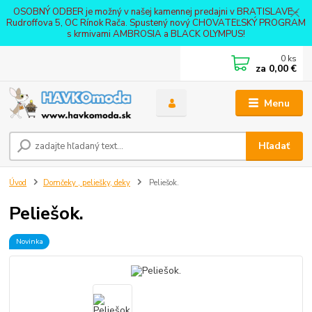
OSOBNÝ ODBER je možný v našej kamennej predajni v BRATISLAVE -
Rudroffova 5, OC Rínok Rača. Spustený nový CHOVATEĽSKÝ PROGRAM
s krmivami AMBROSIA a BLACK OLYMPUS!
0
ks
za
0,00 €
Menu
Hľadať
Úvod
Domčeky , peliešky, deky
Peliešok.
Peliešok.
Novinka