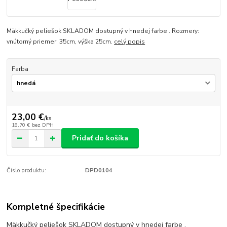
Mäkkučký peliešok SKLADOM dostupný v hnedej farbe . Rozmery:
vnútorný priemer 35cm, výška 25cm.
celý popis
Farba
23,00 €
/
ks
18,70 €
bez DPH
Pridať do košíka
Číslo produktu:
DPD0104
Kompletné špecifikácie
Mäkkučký peliešok SKLADOM dostupný v hnedej farbe .