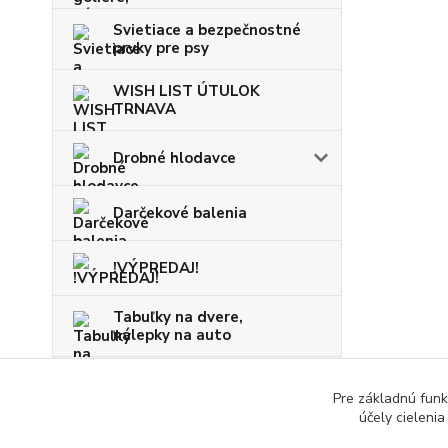
Svietiace a bezpečnostné
prvky pre psy
WISH LIST ÚTULOK
TRNAVA
Drobné hlodavce
Darčekové balenia
!VÝPREDAJ!
Tabuľky na dvere,
nálepky na auto
VIANOCE
Pre základnú funk
účely cieleni