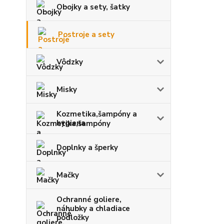
Obojky a sety, šatky
Postroje a sety
Vôdzky
Misky
Kozmetika,šampóny a
hygiena
Doplnky a šperky
Mačky
Ochranné goliere,
náhubky a chladiace
podložky