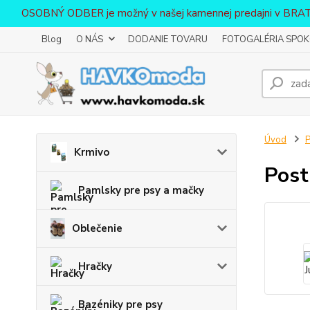
OSOBNÝ ODBER je možný v našej kamennej predajni v BR
Blog
O NÁS
DODANIE TOVARU
FOTOGALÉRIA SPOKO
Úvod
P
Krmivo
Post
Pamlsky pre psy a mačky
Oblečenie
Hračky
Bazéniky pre psy