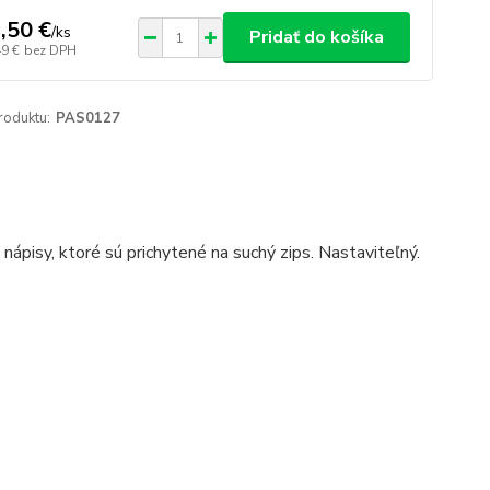
,50 €
/
ks
Pridať do košíka
49 €
bez DPH
roduktu:
PAS0127
ápisy, ktoré sú prichytené na suchý zips. Nastaviteľný.