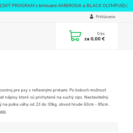
VATEĽSKÝ PROGRAM s krmivami AMBROSIA a BLACK OLYMPUS!
Prihlásenie
0
ks
za
0,00 €
postroj pre psy s reflexnými prvkami. Po bokoch možnosť
ať nápisy, ktoré sú prichytené na suchý zips. Nastaviteľný.
 na psíka váhy od 23 do 30kg, obvod hrude 63cm - 85cm .
opis