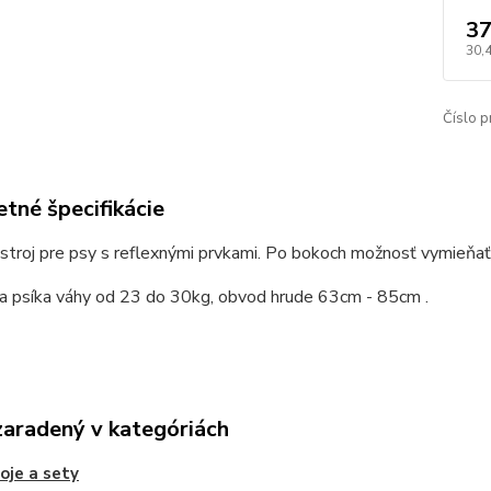
37
30,
Číslo p
tné špecifikácie
troj pre psy s reflexnými prvkami. Po bokoch možnosť vymieňať n
a psíka váhy od 23 do 30kg, obvod hrude 63cm - 85cm .
zaradený v kategóriách
oje a sety