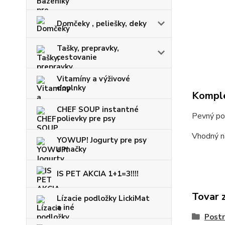
Domčeky , peliešky, deky
Tašky, prepravky,
cestovanie
Vitamíny a výživové
doplnky
Komple
CHEF SOUP instantné
Pevný pos
polievky pre psy
Vhodný n
YOWUP! Jogurty pre psy
a mačky
IS PET AKCIA 1+1=3!!!!
Tovar 
Lízacie podložky LickiMat
a iné
Postr