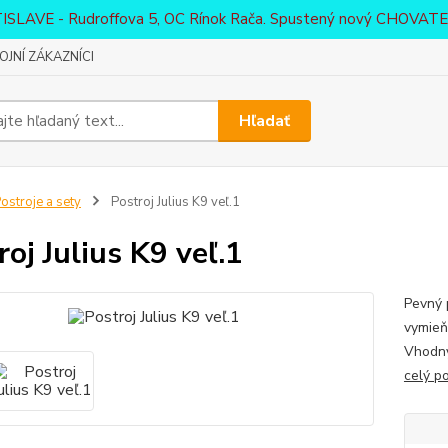
ATISLAVE - Rudroffova 5, OC Rínok Rača. Spustený nový CHO
JNÍ ZÁKAZNÍCI
Hľadať
ostroje a sety
Postroj Julius K9 veľ.1
roj Julius K9 veľ.1
Pevný 
vymieň
Vhodný
celý p