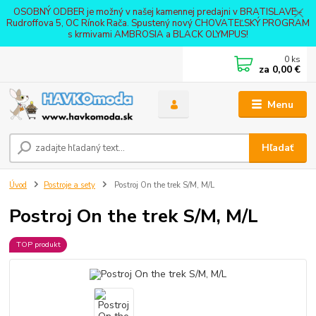
OSOBNÝ ODBER je možný v našej kamennej predajni v BRATISLAVE -
Rudroffova 5, OC Rínok Rača. Spustený nový CHOVATEĽSKÝ PROGRAM
s krmivami AMBROSIA a BLACK OLYMPUS!
0
ks
za
0,00 €
Menu
Hľadať
Úvod
Postroje a sety
Postroj On the trek S/M, M/L
Postroj On the trek S/M, M/L
TOP produkt