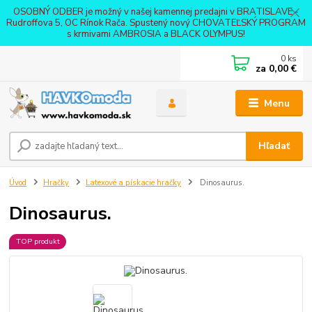
OSOBNÝ ODBER je možný v našej kamennej predajni v BRATISLAVE -
Rudroffova 5, OC Rínok Rača. Spustený nový CHOVATEĽSKÝ PROGRAM
s krmivami AMBROSIA a BLACK OLYMPUS!
0
ks
za
0,00 €
Menu
Hľadať
Úvod
Hračky
Latexové a pískacie hračky
Dinosaurus.
Dinosaurus.
TOP produkt