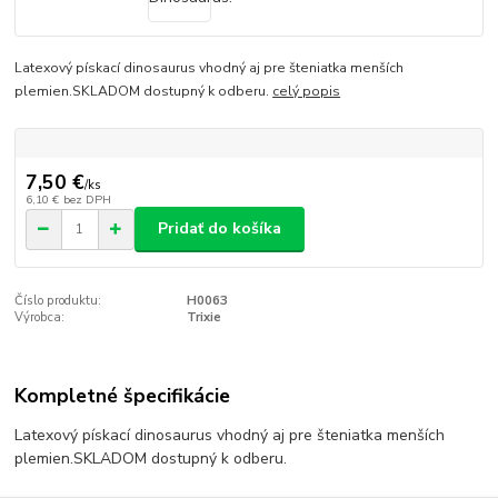
Latexový pískací dinosaurus vhodný aj pre šteniatka menších
plemien.SKLADOM dostupný k odberu.
celý popis
7,50 €
/
ks
6,10 €
bez DPH
Pridať do košíka
Číslo produktu:
H0063
Výrobca:
Trixie
Kompletné špecifikácie
Latexový pískací dinosaurus vhodný aj pre šteniatka menších
plemien.SKLADOM dostupný k odberu.