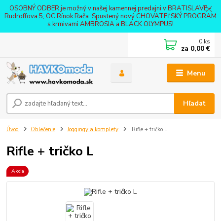
OSOBNÝ ODBER je možný v našej kamennej predajni v BRATISLAVE -
Rudroffova 5, OC Rínok Rača. Spustený nový CHOVATEĽSKÝ PROGRAM
s krmivami AMBROSIA a BLACK OLYMPUS!
0
ks
za
0,00 €
Menu
Hľadať
Úvod
Oblečenie
Joggingy a komplety
Rifle + tričko L
Rifle + tričko L
Akcia