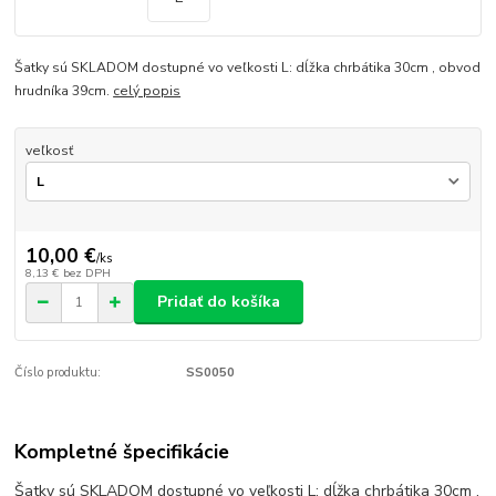
Šatky sú SKLADOM dostupné vo veľkosti L: dĺžka chrbátika 30cm , obvod
hrudníka 39cm.
celý popis
veľkosť
10,00 €
/
ks
8,13 €
bez DPH
Pridať do košíka
Číslo produktu:
SS0050
Kompletné špecifikácie
Šatky sú SKLADOM dostupné vo veľkosti L: dĺžka chrbátika 30cm ,