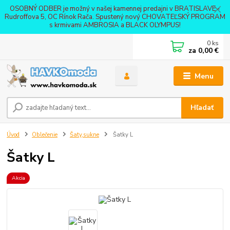
OSOBNÝ ODBER je možný v našej kamennej predajni v BRATISLAVE -
Rudroffova 5, OC Rínok Rača. Spustený nový CHOVATEĽSKÝ PROGRAM
s krmivami AMBROSIA a BLACK OLYMPUS!
0
ks
za
0,00 €
Menu
Hľadať
Úvod
Oblečenie
Šaty,sukne
Šatky L
Šatky L
Akcia