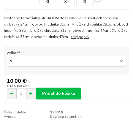
Bavlnené letné šatky SKLADOM dostupné vo veľkostiach : S: dĺžka
chrbátika 24cm , obvod hrudníka 31cm . M: dĺžka chrbátika 28,5cm, obvod
hrudníka 38cm. L: dĺžka chrbátika 31cm , obvod hrudníka 44cm . XL: dĺžka
chrbátika 37cm, obvod hrudníka 47cm .
celý popis
veľkosť
10,00 €
/
ks
8,13 €
bez DPH
Pridať do košíka
Číslo produktu:
SS0010
Výrobca:
Dog dog collection