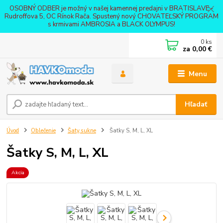
OSOBNÝ ODBER je možný v našej kamennej predajni v BRATISLAVE -
Rudroffova 5, OC Rínok Rača. Spustený nový CHOVATEĽSKÝ PROGRAM
s krmivami AMBROSIA a BLACK OLYMPUS!
0
ks
za
0,00 €
Menu
Hľadať
Úvod
Oblečenie
Šaty,sukne
Šatky S, M, L, XL
Šatky S, M, L, XL
Akcia