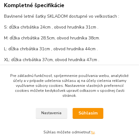
Kompletné špecifikácie
Bavlnené letné šatky SKLADOM dostupné vo veľkostiach :
S: dĺžka chrbátika 24cm , obvod hrudníka 31cm .
M: dĺžka chrbátika 28,5cm, obvod hrudníka 38cm.
L: dĺžka chrbátika 31cm , obvod hrudníka 44cm .
XL: dĺžka chrbátika 37cm, obvod hrudníka 47cm .
Pre základnú funkčnosť, spríjemnenie používania webu, analytické
účely a v prípade udelenia súhlasu aj na účely cielenia reklamy
Tovar zaradený v kategóriách
využívame súbory cookies. Nastavenie vlastných preferencií
cookies môžete kedykoľvek upraviť odkazom v spodnej časti
!VÝPREDAJ!
stránok.
Šaty,sukne
Súhlasím
Nastavenia
Súhlas môžete odmietnuť
tu
.
Vytvorené na
Eshop-rychlo.sk