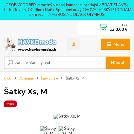
OSOBNÝ ODBER je možný v našej kamennej predajni v BRATISLAVE -
Rudroffova 5, OC Rínok Rača. Spustený nový CHOVATEĽSKÝ PROGRAM
s krmivami AMBROSIA a BLACK OLYMPUS!
0
ks
za
0,00 €
Menu
Hľadať
Úvod
Oblečenie
Šaty,sukne
Šatky Xs, M
Šatky Xs, M
Akcia