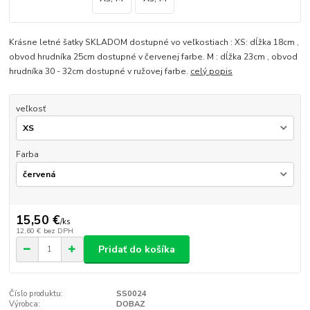
Krásne letné šatky SKLADOM dostupné vo veľkostiach : XS: dĺžka 18cm ,
obvod hrudníka 25cm dostupné v červenej farbe. M : dĺžka 23cm , obvod
hrudníka 30 - 32cm dostupné v ružovej farbe.
celý popis
veľkosť
Farba
15,50 €
/
ks
12,60 €
bez DPH
Pridať do košíka
Číslo produktu:
SS0024
Výrobca:
DOBAZ