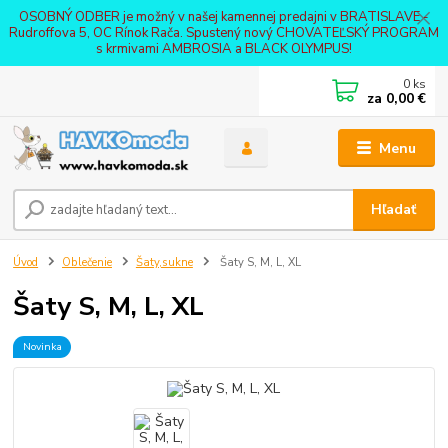
OSOBNÝ ODBER je možný v našej kamennej predajni v BRATISLAVE -
Rudroffova 5, OC Rínok Rača. Spustený nový CHOVATEĽSKÝ PROGRAM
s krmivami AMBROSIA a BLACK OLYMPUS!
0
ks
za
0,00 €
Menu
Hľadať
Úvod
Oblečenie
Šaty,sukne
Šaty S, M, L, XL
Šaty S, M, L, XL
Novinka