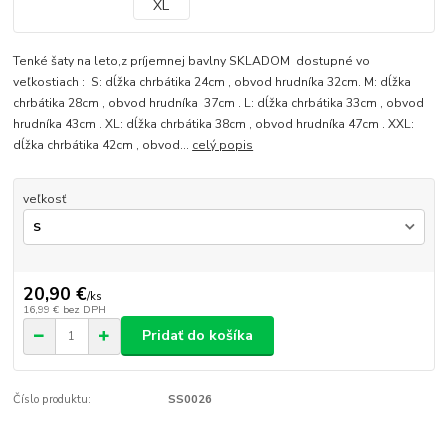
Tenké šaty na leto,z príjemnej bavlny SKLADOM dostupné vo
veľkostiach : S: dĺžka chrbátika 24cm , obvod hrudníka 32cm. M: dĺžka
chrbátika 28cm , obvod hrudníka 37cm . L: dĺžka chrbátika 33cm , obvod
hrudníka 43cm . XL: dĺžka chrbátika 38cm , obvod hrudníka 47cm . XXL:
dĺžka chrbátika 42cm , obvod...
celý popis
veľkosť
20,90 €
/
ks
16,99 €
bez DPH
Pridať do košíka
Číslo produktu:
SS0026