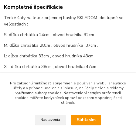
Kompletné špecifikácie
Tenké šaty na leto,z príjemnej bavlny SKLADOM dostupné vo
veľkostiach :
S: dĺžka chrbátika 24cm , obvod hrudníka 32cm.
M: dĺžka chrbátika 28cm , obvod hrudníka 37cm .
L: dĺžka chrbátika 33cm , obvod hrudníka 43cm .
XL: dĺžka chrbátika 38cm , obvod hrudníka 47cm .
XXL: dĺžka chrbátika 42cm , obvod hrudníka 51cm - nedostupné
Pre základnú funkčnosť, spríjemnenie používania webu, analytické
účely a v prípade udelenia súhlasu aj na účely cielenia reklamy
využívame súbory cookies. Nastavenie vlastných preferencií
cookies môžete kedykoľvek upraviť odkazom v spodnej časti
Tovar zaradený v kategóriách
stránok.
Šaty,sukne
Súhlasím
Nastavenia