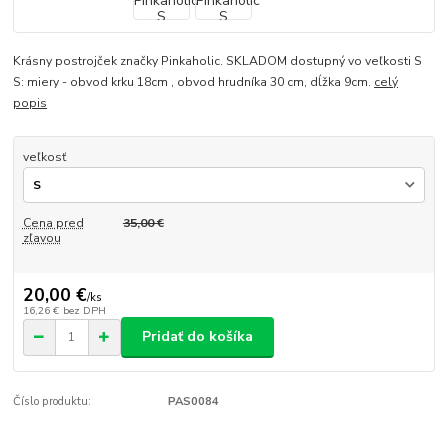
Krásny postrojček značky Pinkaholic. SKLADOM dostupný vo veľkosti S
S: miery - obvod krku 18cm , obvod hrudníka 30 cm, dĺžka 9cm.
celý
popis
veľkosť
Cena pred
35,00 €
zľavou
20,00 €
/
ks
16,26 €
bez DPH
Pridať do košíka
Číslo produktu:
PAS0084