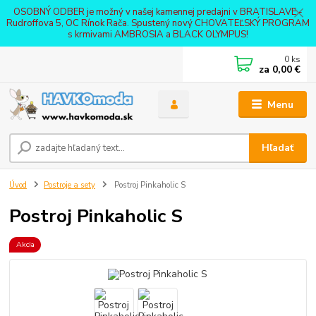
OSOBNÝ ODBER je možný v našej kamennej predajni v BRATISLAVE -
Rudroffova 5, OC Rínok Rača. Spustený nový CHOVATEĽSKÝ PROGRAM
s krmivami AMBROSIA a BLACK OLYMPUS!
0
ks
za
0,00 €
Menu
Hľadať
Úvod
Postroje a sety
Postroj Pinkaholic S
Postroj Pinkaholic S
Akcia