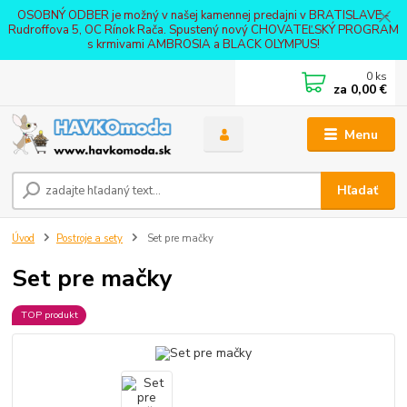
OSOBNÝ ODBER je možný v našej kamennej predajni v BRATISLAVE -
Rudroffova 5, OC Rínok Rača. Spustený nový CHOVATEĽSKÝ PROGRAM
s krmivami AMBROSIA a BLACK OLYMPUS!
0
ks
za
0,00 €
Menu
Hľadať
Úvod
Postroje a sety
Set pre mačky
Set pre mačky
TOP produkt