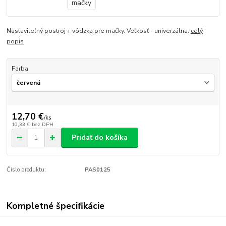
Nastaviteľný postroj + vôdzka pre mačky. Veľkosť - univerzálna.
celý
popis
Farba
12,70 €
/
ks
10,33 €
bez DPH
Pridať do košíka
Číslo produktu:
PAS0125
Kompletné špecifikácie
Nastaviteľný postroj + vôdzka pre mačky. Veľkosť - univerzálna.