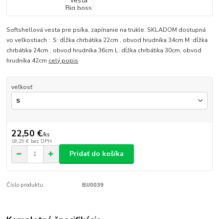
Softshellová vesta pre psíka, zapínanie na trukle. SKLADOM dostupná
vo veľkostiach : S: dĺžka chrbátika 22cm , obvod hrudníka 34cm M :dĺžka
chrbátika 24cm , obvod hrudníka 36cm L: dĺžka chrbátika 30cm, obvod
hrudníka 42cm
celý popis
veľkosť
22,50 €
/
ks
18,29 €
bez DPH
Pridať do košíka
Číslo produktu:
BJJ0039