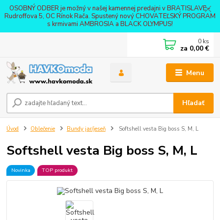
OSOBNÝ ODBER je možný v našej kamennej predajni v BRATISLAVE -
Rudroffova 5, OC Rínok Rača. Spustený nový CHOVATEĽSKÝ PROGRAM
s krmivami AMBROSIA a BLACK OLYMPUS!
0
ks
za
0,00 €
Menu
Hľadať
Úvod
Oblečenie
Bundy jar/jeseň
Softshell vesta Big boss S, M, L
Softshell vesta Big boss S, M, L
Novinka
TOP produkt