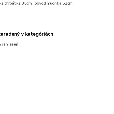
ka chrbátika 35cm , obvod hrudníka 52cm
zaradený v kategóriách
 jar/jeseň