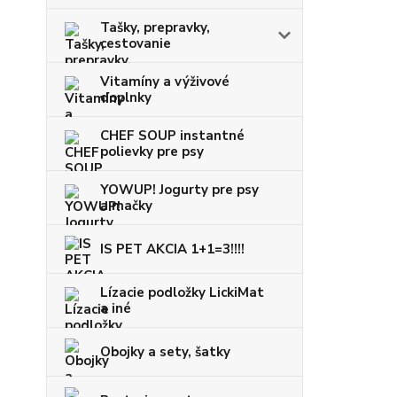
Tašky, prepravky,
cestovanie
Vitamíny a výživové
doplnky
CHEF SOUP instantné
polievky pre psy
YOWUP! Jogurty pre psy
a mačky
IS PET AKCIA 1+1=3!!!!
Lízacie podložky LickiMat
a iné
Obojky a sety, šatky