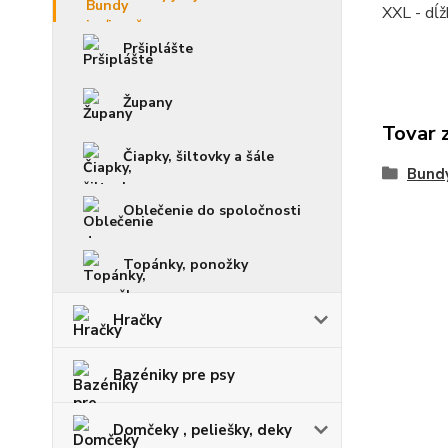
XXL - dĺž
Pršiplášte
Župany
Tovar 
Čiapky, šiltovky a šále
Bundy
Oblečenie do spoločnosti
Topánky, ponožky
Hračky
Bazéniky pre psy
Domčeky , peliešky, deky