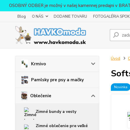
OSOBNÝ ODBER je možný v našej kamennej predajni v BR
Blog
O NÁS
DODANIE TOVARU
FOTOGALÉRIA SPOKO
Úvod
O
Krmivo
Soft
Pamlsky pre psy a mačky
Novinka
Oblečenie
Zimné bundy a vesty
Zimné oblečenie pre veľké