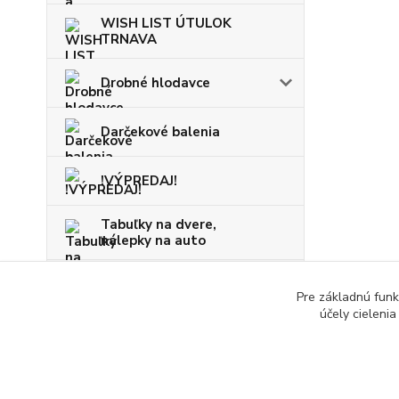
WISH LIST ÚTULOK
TRNAVA
Drobné hlodavce
Darčekové balenia
!VÝPREDAJ!
Tabuľky na dvere,
nálepky na auto
VIANOCE
Pre základnú funk
účely cieleni