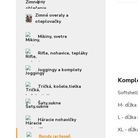
psy
Zimné overaly a
oteplovačky
Mikiny, svetre
Rifle, nohavice, tepláky
Joggingy a komplety
Komple
Tričká, košele,tielka
Softshel
Šaty,sukne
M- dĺžka
L - dĺžka
Háracie nohavičky
XL - dĺžk
Bundy jar/jeseň