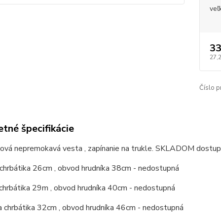
veľ
33
27,
Číslo p
tné špecifikácie
lová nepremokavá vesta , zapínanie na trukle. SKLADOM dostupn
 chrbátika 26cm , obvod hrudníka 38cm - nedostupná
 chrbátika 29m , obvod hrudníka 40cm - nedostupná
a chrbátika 32cm , obvod hrudníka 46cm - nedostupná