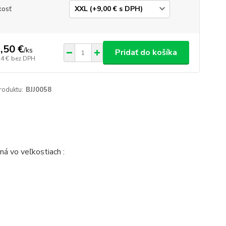
kosť
,50 €
/
ks
Pridať do košíka
24 €
bez DPH
roduktu:
BJJ0058
á vo veľkostiach :