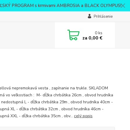
VATEĽSKÝ PROGRAM s krmivami AMBROSIA a BLACK OLYMPUS!
Prihlásenie
0
ks
za
0,00 €
ellová nepremokavá vesta , zapínanie na trukle. SKLADOM
ná vo veľkostiach : M- dĺžka chrbátika 26cm , obvod hrudníka
 nedostupná L - dĺžka chrbátika 29m , obvod hrudníka 40cm -
upná XL - dĺžka chrbátika 32cm , obvod hrudníka 46cm -
upná XXL - dĺžka chrbátika 35cm , obv...
celý popis