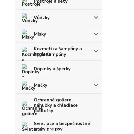
Postroje a sety
Vôdzky
Misky
Kozmetika,šampóny a
hygiena
Doplnky a šperky
Mačky
Ochranné goliere,
náhubky a chladiace
podložky
Svietiace a bezpečnostné
prvky pre psy