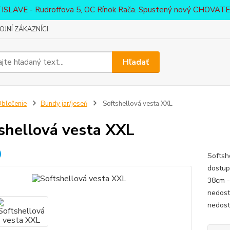
ATISLAVE - Rudroffova 5, OC Rínok Rača. Spustený nový CHO
JNÍ ZÁKAZNÍCI
Hľadať
blečenie
Bundy jar/jeseň
Softshellová vesta XXL
shellová vesta XXL
Softsh
dostup
38cm -
nedost
nedost