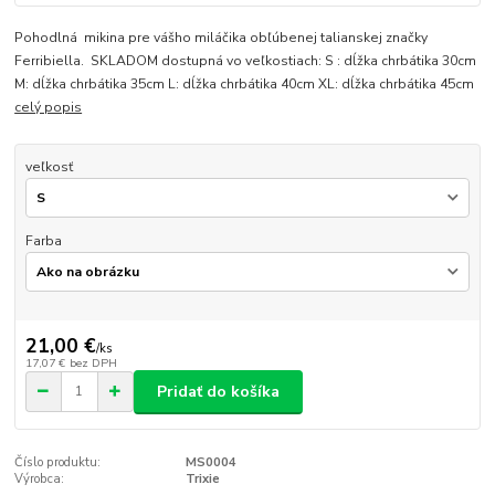
Pohodlná mikina pre vášho miláčika obľúbenej talianskej značky
Ferribiella. SKLADOM dostupná vo veľkostiach: S : dĺžka chrbátika 30cm
M: dĺžka chrbátika 35cm L: dĺžka chrbátika 40cm XL: dĺžka chrbátika 45cm
celý popis
veľkosť
Farba
21,00 €
/
ks
17,07 €
bez DPH
Pridať do košíka
Číslo produktu:
MS0004
Výrobca:
Trixie