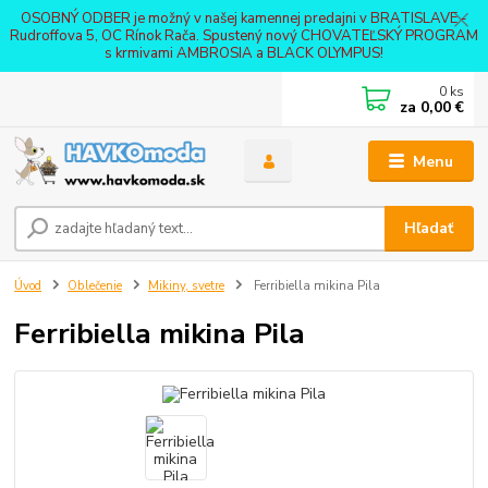
OSOBNÝ ODBER je možný v našej kamennej predajni v BRATISLAVE -
Rudroffova 5, OC Rínok Rača. Spustený nový CHOVATEĽSKÝ PROGRAM
s krmivami AMBROSIA a BLACK OLYMPUS!
0
ks
za
0,00 €
Menu
Hľadať
Úvod
Oblečenie
Mikiny, svetre
Ferribiella mikina Pila
Ferribiella mikina Pila