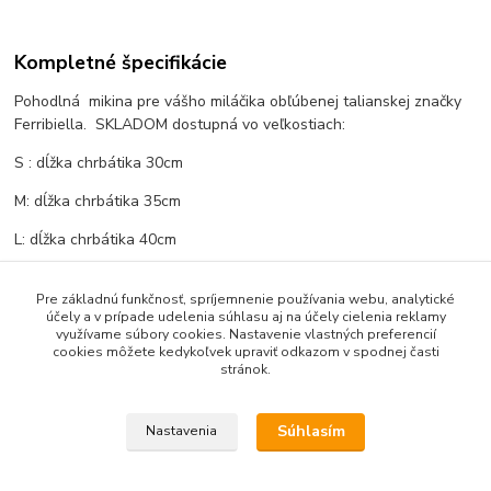
Kompletné špecifikácie
Pohodlná mikina pre vášho miláčika obľúbenej talianskej značky
Ferribiella. SKLADOM dostupná vo veľkostiach:
S : dĺžka chrbátika 30cm
M: dĺžka chrbátika 35cm
L: dĺžka chrbátika 40cm
XL: dĺžka chrbátika 45cm
Pre základnú funkčnosť, spríjemnenie používania webu, analytické
účely a v prípade udelenia súhlasu aj na účely cielenia reklamy
využívame súbory cookies. Nastavenie vlastných preferencií
cookies môžete kedykoľvek upraviť odkazom v spodnej časti
Tovar zaradený v kategóriách
stránok.
Mikiny, svetre
Súhlasím
Nastavenia