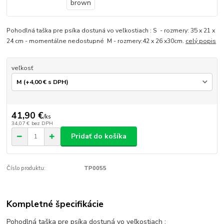
Pohodlná taška pre psíka dostuná vo veľkostiach : S - rozmery: 35 x 21 x
24 cm - momentálne nedostupné M - rozmery:42 x 26 x30cm.
celý popis
veľkosť
41,90 €
/
ks
34,07 €
bez DPH
Pridať do košíka
Číslo produktu:
TP0055
Kompletné špecifikácie
Pohodlná taška pre psíka dostuná vo veľkostiach :