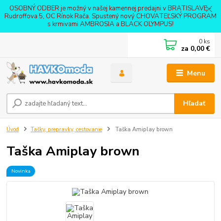
OSOBNÝ ODBER je možný v našej kamennej predajni v BRATISLAVE -
Rudroffova 5, OC Rínok Rača. Spustený nový CHOVATEĽSKÝ PROGRAM
s krmivami AMBROSIA a BLACK OLYMPUS!
0
ks
za
0,00 €
Menu
Hľadať
Úvod
Tašky, prepravky, cestovanie
Taška Amiplay brown
Taška Amiplay brown
Novinka