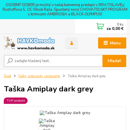
OSOBNÝ ODBER je možný v našej kamennej predajni v BRATISLAVE -
Rudroffova 5, OC Rínok Rača. Spustený nový CHOVATEĽSKÝ PROGRAM
s krmivami AMBROSIA a BLACK OLYMPUS!
0
ks
za
0,00 €
Menu
Hľadať
Úvod
Tašky, prepravky, cestovanie
Taška Amiplay dark grey
Taška Amiplay dark grey
TOP produkt