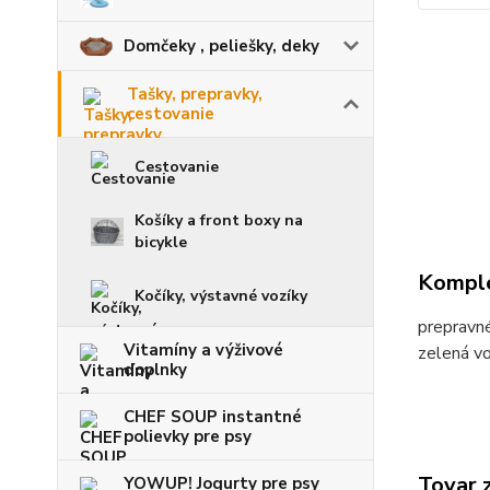
Domčeky , peliešky, deky
Tašky, prepravky,
cestovanie
Cestovanie
Košíky a front boxy na
bicykle
Komple
Kočíky, výstavné vozíky
prepravné
Vitamíny a výživové
zelená v
doplnky
CHEF SOUP instantné
polievky pre psy
Tovar 
YOWUP! Jogurty pre psy