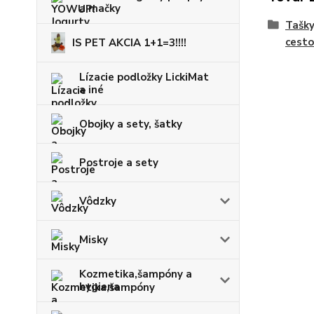
a mačky
Tašky
cesto
IS PET AKCIA 1+1=3!!!!
Lízacie podložky LickiMat
a iné
Obojky a sety, šatky
Postroje a sety
Vôdzky
Misky
Kozmetika,šampóny a
hygiena