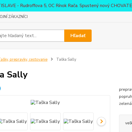
ATISLAVE - Rudroffova 5, OC Rínok Rača. Spustený nový CHO
JNÍ ZÁKAZNÍCI
Hľadať
ašky, prepravky, cestovanie
Taška Sally
a Sally
prepra
popruh
zelená
veľ