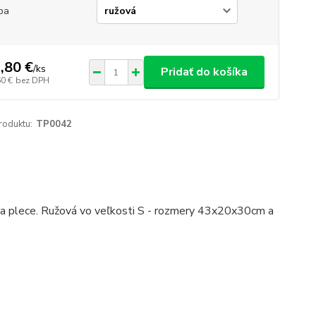
ba
,80 €
/
ks
Pridať do košíka
60 €
bez DPH
roduktu:
TP0042
na plece. Ružová vo veľkosti S - rozmery 43x20x30cm a