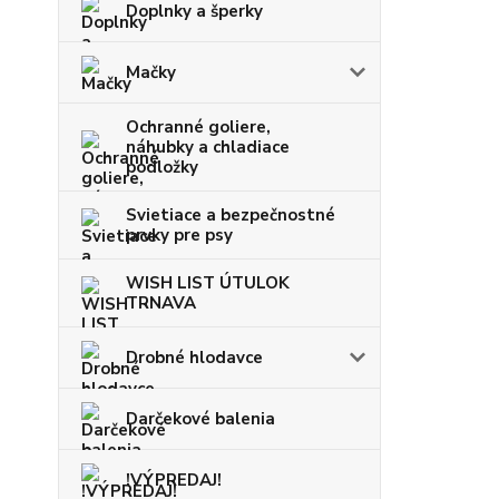
Doplnky a šperky
Mačky
Ochranné goliere,
náhubky a chladiace
podložky
Svietiace a bezpečnostné
prvky pre psy
WISH LIST ÚTULOK
TRNAVA
Drobné hlodavce
Darčekové balenia
!VÝPREDAJ!