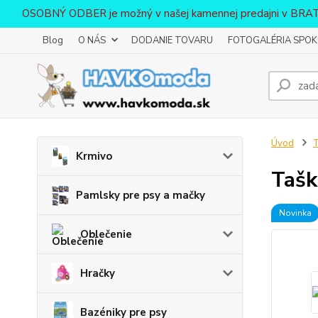
OSOBNÝ ODBER je možný v našej kamennej predajni v BR
Blog
O NÁS
DODANIE TOVARU
FOTOGALÉRIA SPOKO
Úvod
T
Krmivo
Tašk
Pamlsky pre psy a mačky
Novinka
Oblečenie
Hračky
Bazéniky pre psy