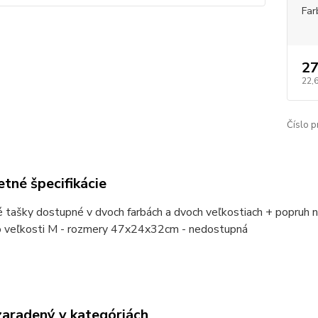
Far
27
22,
Číslo p
tné špecifikácie
 tašky dostupné v dvoch farbách a dvoch veľkostiach + popruh 
o veľkosti M - rozmery 47x24x32cm - nedostupná
zaradený v kategóriách