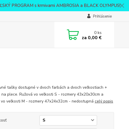
VATEĽSKÝ PROGRAM s krmivami AMBROSIA a BLACK OLYMPUS!
Prihlásenie
0
ks
za
0,00 €
vné tašky dostupné v dvoch farbách a dvoch veľkostiach +
 na plece. Ružová vo veľkosti S - rozmery 43x20x30cm a
 vo veľkosti M - rozmery 47x24x32cm - nedostupná
celý popis
kosť