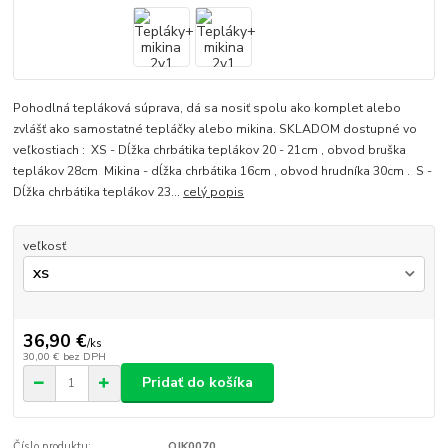
Pohodlná tepláková súprava, dá sa nosiť spolu ako komplet alebo
zvlášť ako samostatné tepláčky alebo mikina. SKLADOM dostupné vo
veľkostiach : XS - Dĺžka chrbátika teplákov 20 - 21cm , obvod bruška
teplákov 28cm Mikina - dĺžka chrbátika 16cm , obvod hrudníka 30cm . S -
Dĺžka chrbátika teplákov 23...
celý popis
veľkosť
36,90 €
/
ks
30,00 €
bez DPH
Pridať do košíka
Číslo produktu:
OJK0070