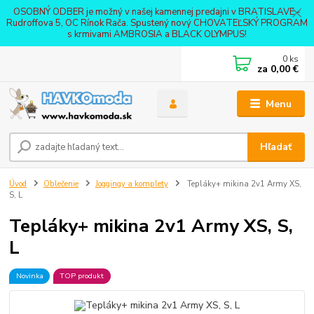
OSOBNÝ ODBER je možný v našej kamennej predajni v BRATISLAVE -
Rudroffova 5, OC Rínok Rača. Spustený nový CHOVATEĽSKÝ PROGRAM
s krmivami AMBROSIA a BLACK OLYMPUS!
0
ks
za
0,00 €
Menu
Hľadať
Úvod
Oblečenie
Joggingy a komplety
Tepláky+ mikina 2v1 Army XS,
S, L
Tepláky+ mikina 2v1 Army XS, S,
L
Novinka
TOP produkt