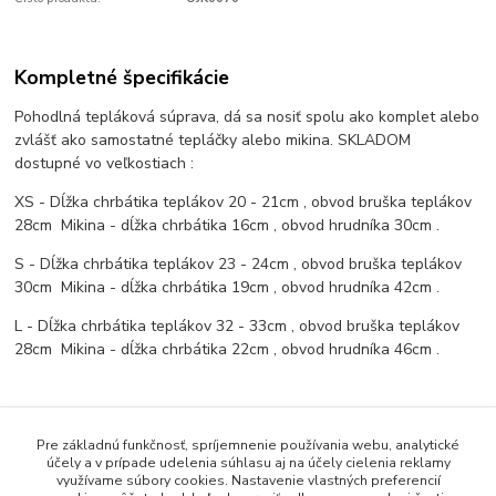
Kompletné špecifikácie
Pohodlná tepláková súprava, dá sa nosiť spolu ako komplet alebo
zvlášť ako samostatné tepláčky alebo mikina. SKLADOM
dostupné vo veľkostiach :
XS - Dĺžka chrbátika teplákov 20 - 21cm , obvod bruška teplákov
28cm Mikina - dĺžka chrbátika 16cm , obvod hrudníka 30cm .
S - Dĺžka chrbátika teplákov 23 - 24cm , obvod bruška teplákov
30cm Mikina - dĺžka chrbátika 19cm , obvod hrudníka 42cm .
L - Dĺžka chrbátika teplákov 32 - 33cm , obvod bruška teplákov
28cm Mikina - dĺžka chrbátika 22cm , obvod hrudníka 46cm .
Pre základnú funkčnosť, spríjemnenie používania webu, analytické
účely a v prípade udelenia súhlasu aj na účely cielenia reklamy
Tovar zaradený v kategóriách
využívame súbory cookies. Nastavenie vlastných preferencií