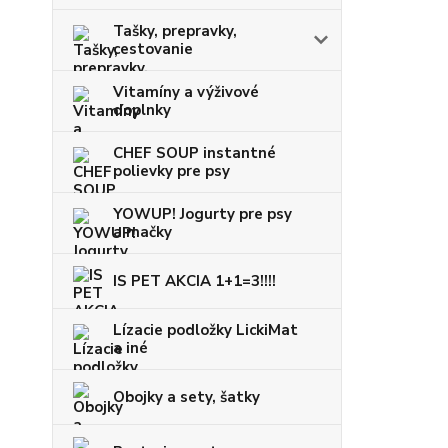
Tašky, prepravky,
cestovanie
Vitamíny a výživové
doplnky
CHEF SOUP instantné
polievky pre psy
YOWUP! Jogurty pre psy
a mačky
IS PET AKCIA 1+1=3!!!!
Lízacie podložky LickiMat
a iné
Obojky a sety, šatky