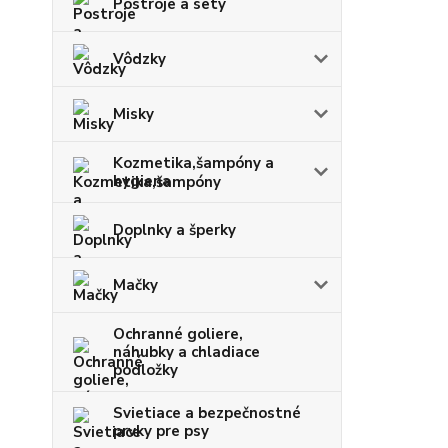
Postroje a sety
Vôdzky
Misky
Kozmetika,šampóny a
hygiena
Doplnky a šperky
Mačky
Ochranné goliere,
náhubky a chladiace
podložky
Svietiace a bezpečnostné
prvky pre psy