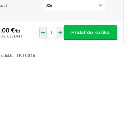
kosť
,00 €
/
ks
Pridať do košíka
20 €
bez DPH
roduktu:
TKT0046