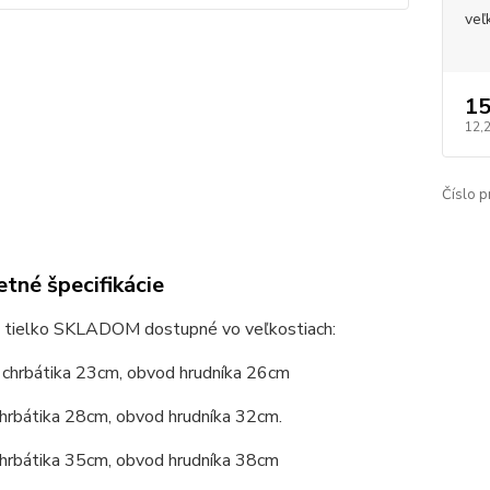
veľ
15
12,
Číslo p
tné špecifikácie
 tielko SKLADOM dostupné vo veľkostiach:
a chrbátika 23cm, obvod hrudníka 26cm
chrbátika 28cm, obvod hrudníka 32cm.
chrbátika 35cm, obvod hrudníka 38cm