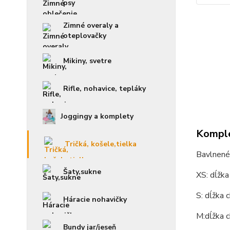
psy
Zimné overaly a
oteplovačky
Mikiny, svetre
Rifle, nohavice, tepláky
Joggingy a komplety
Komple
Tričká, košele,tielka
Bavlnené
Šaty,sukne
XS: dĺžk
S: dĺžka 
Háracie nohavičky
M:dĺžka 
Bundy jar/jeseň