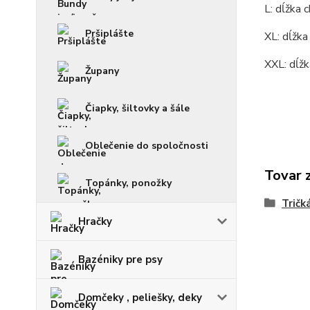
L: dĺžka 
Pršiplášte
XL: dĺžka
XXL: dĺžk
Župany
Čiapky, šiltovky a šále
Oblečenie do spoločnosti
Tovar 
Topánky, ponožky
Tričk
Hračky
Bazéniky pre psy
Domčeky , peliešky, deky