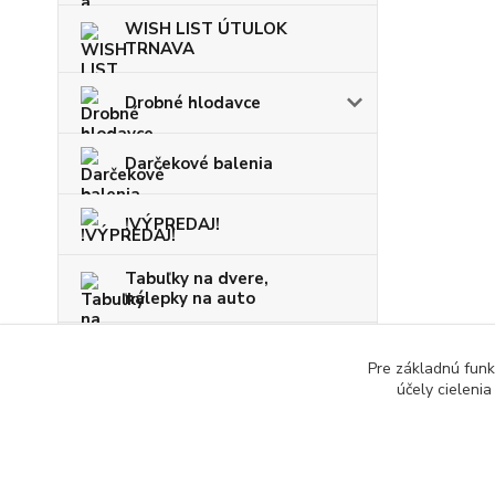
WISH LIST ÚTULOK
TRNAVA
Drobné hlodavce
Darčekové balenia
!VÝPREDAJ!
Tabuľky na dvere,
nálepky na auto
VIANOCE
Pre základnú funk
účely cieleni