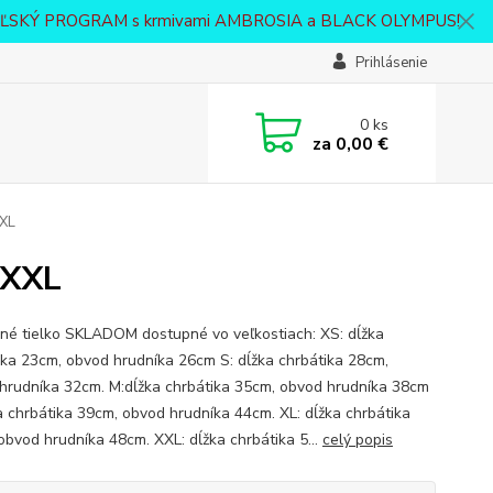
VATEĽSKÝ PROGRAM s krmivami AMBROSIA a BLACK OLYMPUS!
Prihlásenie
0
ks
za
0,00 €
XXL
, XXL
né tielko SKLADOM dostupné vo veľkostiach: XS: dĺžka
ika 23cm, obvod hrudníka 26cm S: dĺžka chrbátika 28cm,
hrudníka 32cm. M:dĺžka chrbátika 35cm, obvod hrudníka 38cm
ka chrbátika 39cm, obvod hrudníka 44cm. XL: dĺžka chrbátika
obvod hrudníka 48cm. XXL: dĺžka chrbátika 5...
celý popis