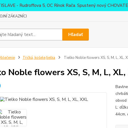
ATISLAVE - Rudroffova 5, OC Rínok Rača. Spustený nový CHO
JNÍ ZÁKAZNÍCI
Hľadať
blečenie
Tričká, košele,tielka
Tielko Noble flowers XS, S, M, L, XL, 
ko Noble flowers XS, S, M, L, XL
Bavlne
chrbát
obvod 
L: dĺž
44cm, 