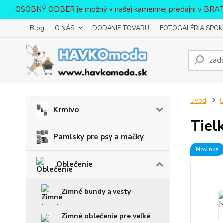
OSOBNÝ ODBER je možný v našej kamennej predajni v BR
Blog
O NÁS
DODANIE TOVARU
FOTOGALÉRIA SPOKO
Úvod
O
Krmivo
Tiel
Pamlsky pre psy a mačky
Novinka
Oblečenie
Zimné bundy a vesty
Zimné oblečenie pre veľké