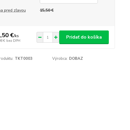
a pred zľavou
15,50 €
,50 €
/
ks
Pridať do košíka
98 €
bez DPH
roduktu:
TKT0003
Výrobca:
DOBAZ