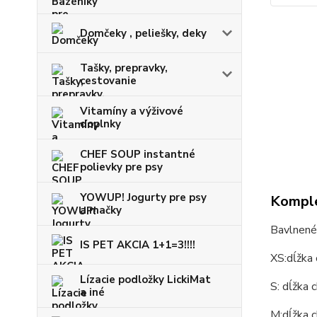
Domčeky , peliešky, deky
Tašky, prepravky,
cestovanie
Vitamíny a výživové
doplnky
CHEF SOUP instantné
polievky pre psy
YOWUP! Jogurty pre psy
Komple
a mačky
Bavlnené 
IS PET AKCIA 1+1=3!!!!
XS:dĺžka
Lízacie podložky LickiMat
S: dĺžka
a iné
M:dĺžka 