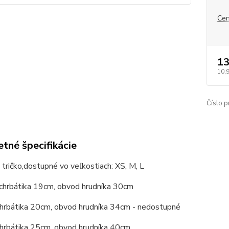
Cen
13
10,
Číslo p
tné špecifikácie
tričko,dostupné vo veľkostiach: XS, M, L
 chrbátika 19cm, obvod hrudníka 30cm
 chrbátika 20cm, obvod hrudníka 34cm - nedostupné
chrbátika 25cm, obvod hrudníka 40cm