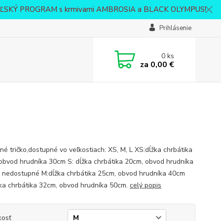
VATEĽSKÝ PROGRAM s krmivami AMBROSIA a BLACK OLYMPUS!
Prihlásenie
0
ks
za
0,00 €
né tričko,dostupné vo veľkostiach: XS, M, L XS:dĺžka chrbátika
obvod hrudníka 30cm S: dĺžka chrbátika 20cm, obvod hrudníka
 nedostupné M:dĺžka chrbátika 25cm, obvod hrudníka 40cm
žka chrbátika 32cm, obvod hrudníka 50cm.
celý popis
kosť