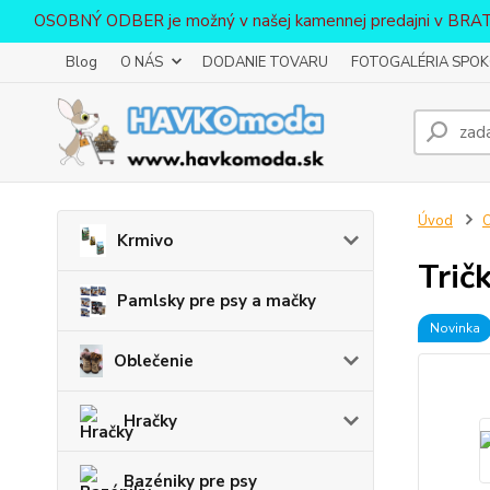
OSOBNÝ ODBER je možný v našej kamennej predajni v BR
Blog
O NÁS
DODANIE TOVARU
FOTOGALÉRIA SPOKO
Úvod
O
Krmivo
Trič
Pamlsky pre psy a mačky
Novinka
Oblečenie
Hračky
Bazéniky pre psy