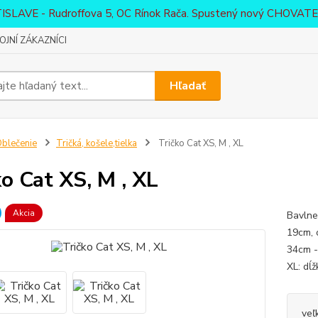
ATISLAVE - Rudroffova 5, OC Rínok Rača. Spustený nový CHO
JNÍ ZÁKAZNÍCI
Hľadať
blečenie
Tričká, košele,tielka
Tričko Cat XS, M , XL
ko Cat XS, M , XL
Akcia
Bavlne
19cm, 
34cm -
XL: dĺ
veľ