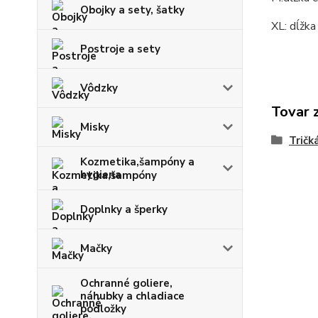
Obojky a sety, šatky
XL: dĺžka
Postroje a sety
Vôdzky
Tovar 
Misky
Tričk
Kozmetika,šampóny a
hygiena
Doplnky a šperky
Mačky
Ochranné goliere,
náhubky a chladiace
podložky