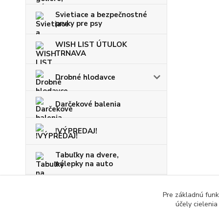
Svietiace a bezpečnostné
prvky pre psy
WISH LIST ÚTULOK
TRNAVA
Drobné hlodavce
Darčekové balenia
!VÝPREDAJ!
Tabuľky na dvere,
nálepky na auto
VIANOCE
Pre základnú funk
účely cieleni