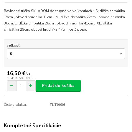
Bavlnené tričko SKLADOM dostupné vo veľkostiach : S: dĺžka chrbátika
19cm , obvod hrudníka 31cm . M: dĺžka chrbátika 22cm , obvod hrudníka
36cm. L: dĺžka chrbátika 26cm , obvod hrudníka 41cm . XL: dĺžka
chrbátika 29cm, obvod hrudníka 47cm.
celý popis
veľkosť
16,50 €
/
ks
13,41 €
bez DPH
Pridať do košíka
Číslo produktu:
TKT0036
Kompletné špecifikácie