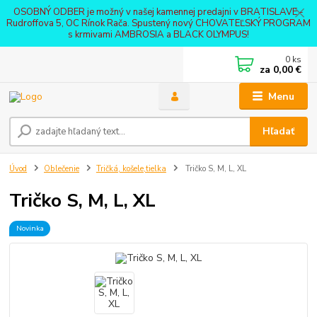
OSOBNÝ ODBER je možný v našej kamennej predajni v BRATISLAVE -
Rudroffova 5, OC Rínok Rača. Spustený nový CHOVATEĽSKÝ PROGRAM
s krmivami AMBROSIA a BLACK OLYMPUS!
0
ks
za
0,00 €
Menu
Hľadať
Úvod
Oblečenie
Tričká, košele,tielka
Tričko S, M, L, XL
Tričko S, M, L, XL
Novinka