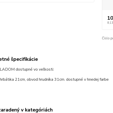
10
8,13
Číslo p
tné špecifikácie
LADOM dostupné vo veľkosti:
chrbátika 21cm, obvod hrudníka 31cm. dostupné v hnedej farbe
zaradený v kategóriách