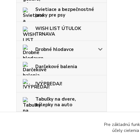
Svietiace a bezpečnostné
prvky pre psy
WISH LIST ÚTULOK
TRNAVA
Drobné hlodavce
Darčekové balenia
!VÝPREDAJ!
Tabuľky na dvere,
nálepky na auto
VIANOCE
Pre základnú funk
účely cieleni