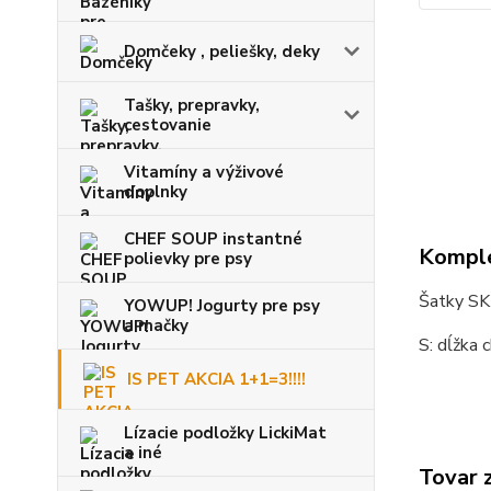
Domčeky , peliešky, deky
Tašky, prepravky,
cestovanie
Vitamíny a výživové
doplnky
CHEF SOUP instantné
Komple
polievky pre psy
Šatky SK
YOWUP! Jogurty pre psy
a mačky
S: dĺžka 
IS PET AKCIA 1+1=3!!!!
Lízacie podložky LickiMat
a iné
Tovar 