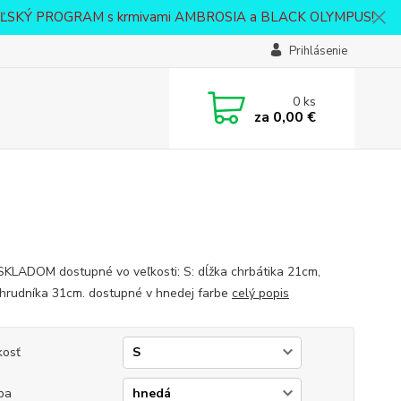
VATEĽSKÝ PROGRAM s krmivami AMBROSIA a BLACK OLYMPUS!
Prihlásenie
0
ks
za
0,00 €
SKLADOM dostupné vo veľkosti: S: dĺžka chrbátika 21cm,
hrudníka 31cm. dostupné v hnedej farbe
celý popis
kosť
ba