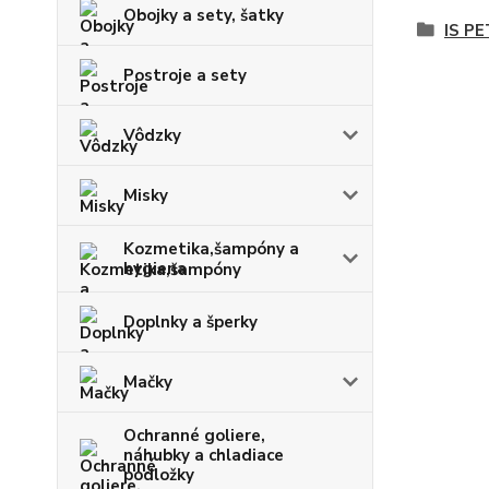
Obojky a sety, šatky
IS PE
Postroje a sety
Vôdzky
Misky
Kozmetika,šampóny a
hygiena
Doplnky a šperky
Mačky
Ochranné goliere,
náhubky a chladiace
podložky