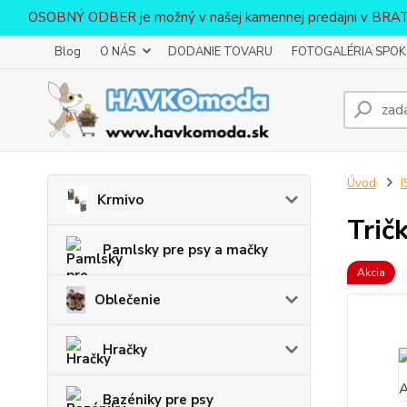
OSOBNÝ ODBER je možný v našej kamennej predajni v BR
Blog
O NÁS
DODANIE TOVARU
FOTOGALÉRIA SPOKO
Úvod
I
Krmivo
Trič
Pamlsky pre psy a mačky
Akcia
Oblečenie
Hračky
Bazéniky pre psy