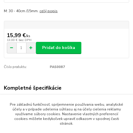
M: 30 - 40cm /15mm.
celý popis
15,99 €
/
ks
13,00 €
bez DPH
Pridať do košíka
Číslo produktu:
PAS0087
Kompletné špecifikácie
M: 30 - 40cm /15mm.
Pre základnú funkčnosť, spríjemnenie používania webu, analytické
účely a v prípade udelenia súhlasu aj na účely cielenia reklamy
využívame súbory cookies. Nastavenie vlastných preferencií
cookies môžete kedykoľvek upraviť odkazom v spodnej časti
Tovar zaradený v kategóriách
stránok.
Postroje a sety