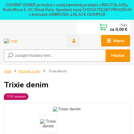
OSOBNÝ ODBER je možný v našej kamennej predajni v BRATISLAVE -
Rudroffova 5, OC Rínok Rača. Spustený nový CHOVATEĽSKÝ PROGRAM
s krmivami AMBROSIA a BLACK OLYMPUS!
0
ks
za
0,00 €
Menu
Hľadať
Úvod
Postroje a sety
Trixie denim
Trixie denim
TOP produkt