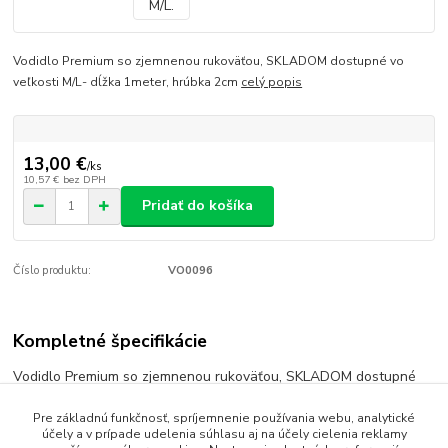
Vodidlo Premium so zjemnenou rukoväťou, SKLADOM dostupné vo
veľkosti M/L- dĺžka 1meter, hrúbka 2cm
celý popis
13,00 €
/
ks
10,57 €
bez DPH
Pridať do košíka
Číslo produktu:
VO0096
Kompletné špecifikácie
Vodidlo Premium so zjemnenou rukoväťou, SKLADOM dostupné
vo veľkosti M/L- dĺžka 1meter, hrúbka 2cm
Pre základnú funkčnosť, spríjemnenie používania webu, analytické
účely a v prípade udelenia súhlasu aj na účely cielenia reklamy