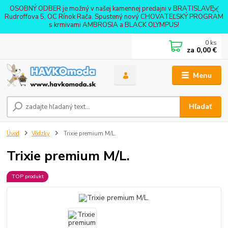
OSOBNÝ ODBER je možný v našej kamennej predajni v BRATISLAVE -
Rudroffova 5, OC Rínok Rača. Spustený nový CHOVATEĽSKÝ PROGRAM
s krmivami AMBROSIA a BLACK OLYMPUS!
0
ks
za
0,00 €
Menu
Hľadať
Úvod
Vôdzky
Trixie premium M/L.
Trixie premium M/L.
TOP produkt