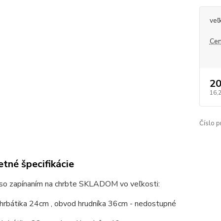
veľ
Cen
20
16,
Číslo p
tné špecifikácie
 so zapínaním na chrbte SKLADOM vo veľkosti:
chrbátika 24cm , obvod hrudníka 36cm - nedostupné