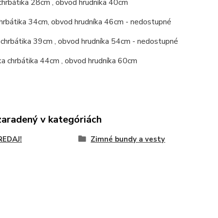
chrbátika 28cm , obvod hrudníka 40cm
 chrbátika 34cm, obvod hrudníka 46cm - nedostupné
 chrbátika 39cm , obvod hrudníka 54cm - nedostupné
ka chrbátika 44cm , obvod hrudníka 60cm
zaradený v kategóriách
REDAJ!
Zimné bundy a vesty