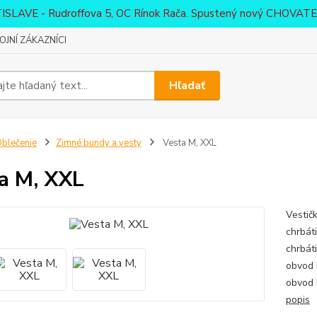
ATISLAVE - Rudroffova 5, OC Rínok Rača. Spustený nový CHO
JNÍ ZÁKAZNÍCI
Hľadať
blečenie
Zimné bundy a vesty
Vesta M, XXL
a M, XXL
Vestič
chrbát
chrbát
obvod 
obvod 
popis