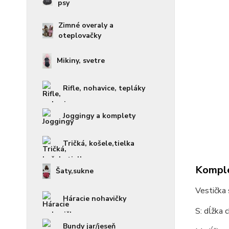
psy
Zimné overaly a
oteplovačky
Mikiny, svetre
Rifle, nohavice, tepláky
Joggingy a komplety
Tričká, košele,tielka
Komple
Šaty,sukne
Vestička
Háracie nohavičky
S: dĺžka 
Bundy jar/jeseň