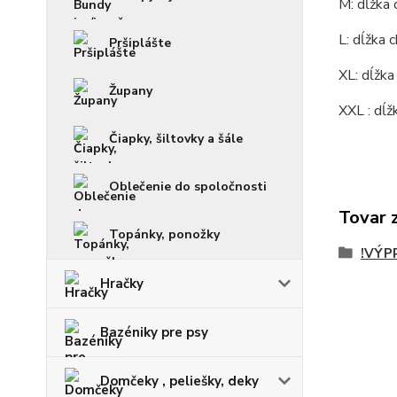
M: dĺžka 
L: dĺžka
Pršiplášte
XL: dĺžka
Župany
XXL : dĺž
Čiapky, šiltovky a šále
Oblečenie do spoločnosti
Tovar 
Topánky, ponožky
!VÝP
Hračky
Bazéniky pre psy
Domčeky , peliešky, deky