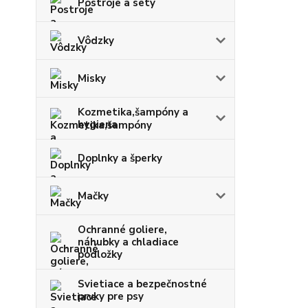
Postroje a sety
Vôdzky
Misky
Kozmetika,šampóny a
hygiena
Doplnky a šperky
Mačky
Ochranné goliere,
náhubky a chladiace
podložky
Svietiace a bezpečnostné
prvky pre psy