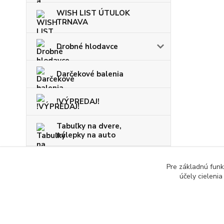
WISH LIST ÚTULOK
TRNAVA
Drobné hlodavce
Darčekové balenia
!VÝPREDAJ!
Tabuľky na dvere,
nálepky na auto
VIANOCE
Pre základnú funk
účely cieleni