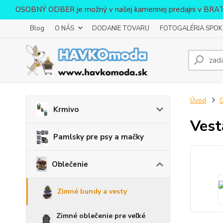
OSOBNÝ ODBER je možný v našej kamennej predajni v BR
Blog
O NÁS
DODANIE TOVARU
FOTOGALÉRIA SPOKO
Úvod
O
Krmivo
Vest
Pamlsky pre psy a mačky
Oblečenie
Zimné bundy a vesty
Zimné oblečenie pre veľké