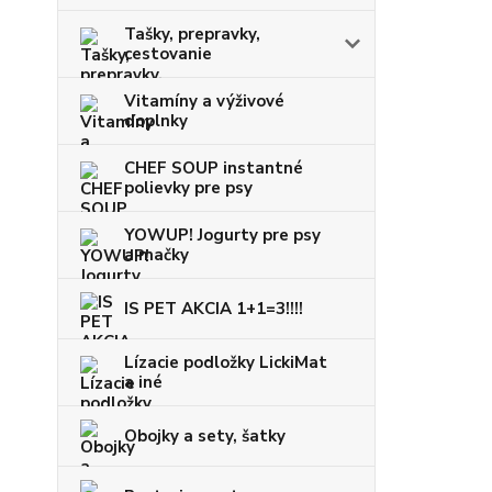
Tašky, prepravky,
cestovanie
Vitamíny a výživové
doplnky
CHEF SOUP instantné
polievky pre psy
YOWUP! Jogurty pre psy
a mačky
IS PET AKCIA 1+1=3!!!!
Lízacie podložky LickiMat
a iné
Obojky a sety, šatky