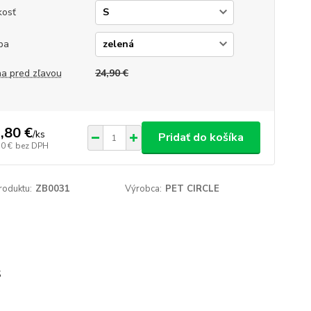
kosť
ba
a pred zľavou
24,90 €
,80 €
/
ks
Pridať do košíka
10 €
bez DPH
roduktu:
ZB0031
Výrobca:
PET CIRCLE
S