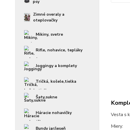
psy
Zimné overaly a
oteplovačky
Mikiny, svetre
Rifle, nohavice, tepláky
Joggingy a komplety
Tričká, košele,tielka
Šaty,sukne
Komple
Háracie nohavičky
Vesta s 
Miery:
Bundy jar/jeseň