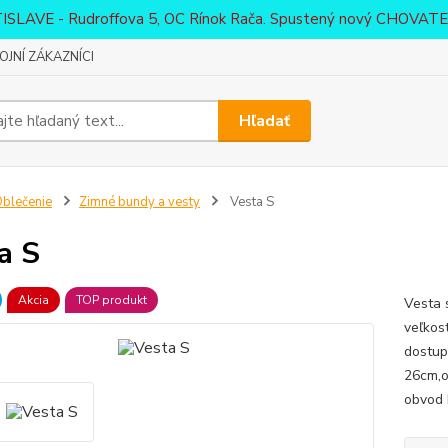
ATISLAVE - Rudroffova 5, OC Rínok Rača. Spustený nový CHO
JNÍ ZÁKAZNÍCI
Hľadať
blečenie
Zimné bundy a vesty
Vesta S
a S
Akcia
TOP produkt
Vesta 
veľkos
dostup
26cm,o
obvod 