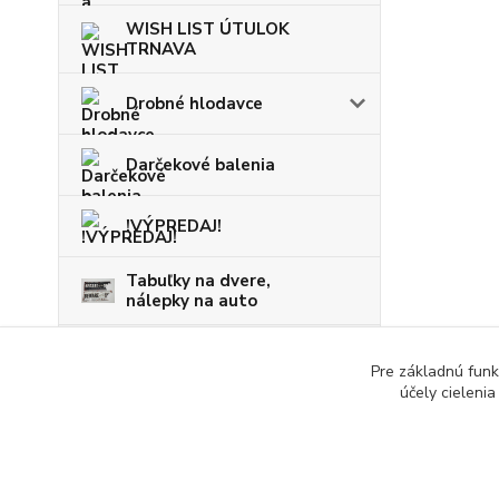
WISH LIST ÚTULOK
TRNAVA
Drobné hlodavce
Darčekové balenia
!VÝPREDAJ!
Tabuľky na dvere,
nálepky na auto
VIANOCE
Pre základnú funk
účely cieleni