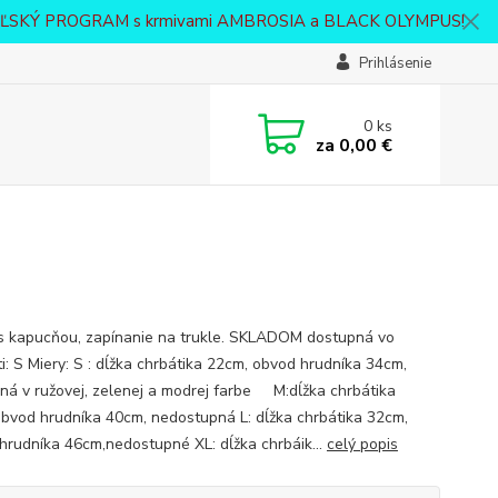
VATEĽSKÝ PROGRAM s krmivami AMBROSIA a BLACK OLYMPUS!
Prihlásenie
0
ks
za
0,00 €
s kapucňou, zapínanie na trukle. SKLADOM dostupná vo
ti: S Miery: S : dĺžka chrbátika 22cm, obvod hrudníka 34cm,
ná v ružovej, zelenej a modrej farbe M:dĺžka chrbátika
bvod hrudníka 40cm, nedostupná L: dĺžka chrbátika 32cm,
hrudníka 46cm,nedostupné XL: dĺžka chrbáik...
celý popis