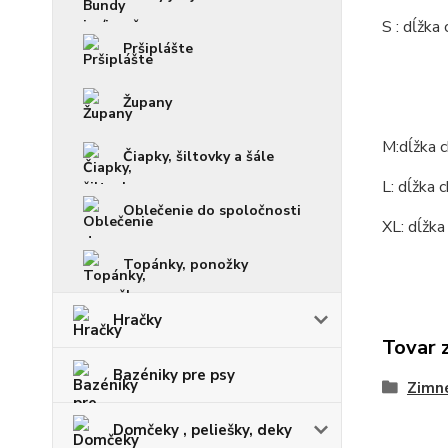
S : dĺžka
Pršiplášte
Župany
M:dĺžka 
Čiapky, šiltovky a šále
L: dĺžka
Oblečenie do spoločnosti
XL: dĺžk
Topánky, ponožky
Hračky
Tovar 
Bazéniky pre psy
Zimné
Domčeky , peliešky, deky