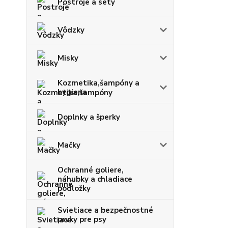
Postroje a sety
Vôdzky
Misky
Kozmetika,šampóny a
hygiena
Doplnky a šperky
Mačky
Ochranné goliere,
náhubky a chladiace
podložky
Svietiace a bezpečnostné
prvky pre psy