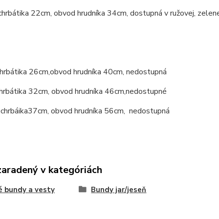
 chrbátika 22cm, obvod hrudníka 34cm, dostupná v ružovej, zelene
chrbátika 26cm,obvod hrudníka 40cm, nedostupná
 chrbátika 32cm, obvod hrudníka 46cm,nedostupné
a chrbáika37cm, obvod hrudníka 56cm, nedostupná
zaradený v kategóriách
 bundy a vesty
Bundy jar/jeseň