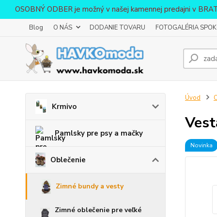
OSOBNÝ ODBER je možný v našej kamennej predajni v BR
Blog
O NÁS
DODANIE TOVARU
FOTOGALÉRIA SPOKO
Úvod
O
Krmivo
Vest
Pamlsky pre psy a mačky
Novinka
Oblečenie
Zimné bundy a vesty
Zimné oblečenie pre veľké