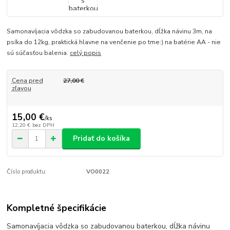
Samonavíjacia vôdzka so zabudovanou baterkou, dĺžka návinu 3m, na
psíka do 12kg, praktická hlavne na venčenie po tme:) na batérie AA - nie
sú súčasťou balenia.
celý popis
Cena pred
27,00 €
zľavou
15,00 €
/
ks
12,20 €
bez DPH
Pridať do košíka
Číslo produktu:
VO0022
Kompletné špecifikácie
Samonavíjacia vôdzka so zabudovanou baterkou, dĺžka návinu