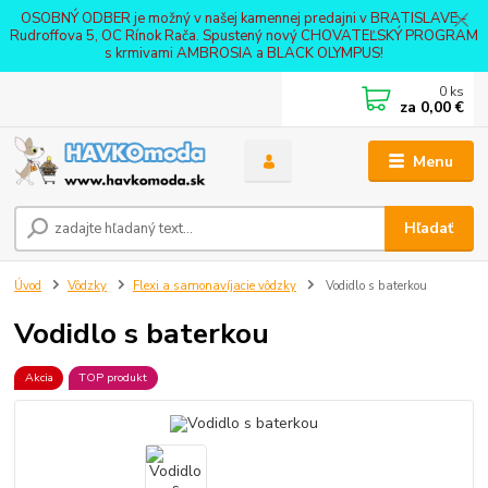
OSOBNÝ ODBER je možný v našej kamennej predajni v BRATISLAVE -
Rudroffova 5, OC Rínok Rača. Spustený nový CHOVATEĽSKÝ PROGRAM
s krmivami AMBROSIA a BLACK OLYMPUS!
0
ks
za
0,00 €
Menu
Hľadať
Úvod
Vôdzky
Flexi a samonavíjacie vôdzky
Vodidlo s baterkou
Vodidlo s baterkou
Akcia
TOP produkt