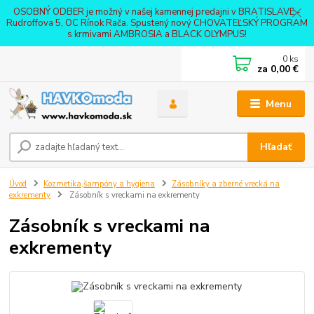
OSOBNÝ ODBER je možný v našej kamennej predajni v BRATISLAVE -
Rudroffova 5, OC Rínok Rača. Spustený nový CHOVATEĽSKÝ PROGRAM
s krmivami AMBROSIA a BLACK OLYMPUS!
0
ks
za
0,00 €
Menu
Hľadať
Úvod
Kozmetika,šampóny a hygiena
Zásobníky a zberné vrecká na
exkrementy
Zásobník s vreckami na exkrementy
Zásobník s vreckami na
exkrementy