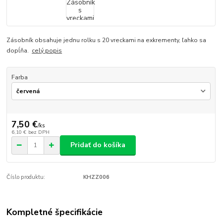
Zásobník obsahuje jednu rolku s 20 vreckami na exkrementy, ľahko sa
dopĺňa.
celý popis
Farba
7,50 €
/
ks
6,10 €
bez DPH
Pridať do košíka
Číslo produktu:
KHZZ006
Kompletné špecifikácie