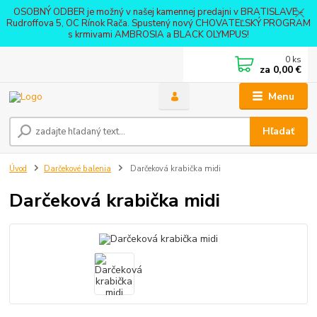
OSOBNÝ ODBER je možný v našej kamennej predajni v BRATISLAVE -
Rudroffova 5, OC Rínok Rača. Spustený nový CHOVATEĽSKÝ PROGRAM
s krmivami AMBROSIA a BLACK OLYMPUS!
0
ks
za
0,00 €
Menu
Hľadať
Úvod
Darčekové balenia
Darčeková krabička midi
Darčeková krabička midi