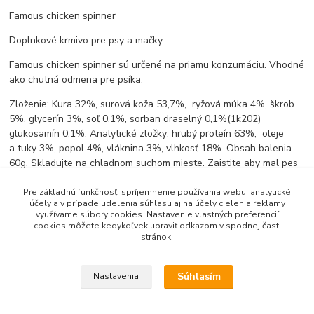
Famous chicken spinner
Doplnkové krmivo pre psy a mačky.
Famous chicken spinner sú určené na priamu konzumáciu. Vhodné
ako chutná odmena pre psíka.
Zloženie: Kura 32%, surová koža 53,7%, ryžová múka 4%, škrob
5%, glycerín 3%, soľ 0,1%, sorban draselný 0,1%(1k202)
glukosamín 0,1%. Analytické zložky: hrubý proteín 63%, oleje
a tuky 3%, popol 4%, vláknina 3%, vlhkosť 18%. Obsah balenia
60g. Skladujte na chladnom suchom mieste. Zaistite aby mal pes
vždy prístup k čistej vode.
Pre základnú funkčnosť, spríjemnenie používania webu, analytické
účely a v prípade udelenia súhlasu aj na účely cielenia reklamy
využívame súbory cookies. Nastavenie vlastných preferencií
cookies môžete kedykoľvek upraviť odkazom v spodnej časti
Tovar zaradený v kategóriách
stránok.
Pamlsky pre psy a mačky
Súhlasím
Nastavenia