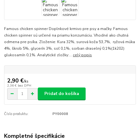
Famous chicken spinner Doplnkové krmivo pre psy a mačky. Famous
chicken spinner sú určené na priamu konzumáciu. Vhodné ako chutná
odmena pre psíka. Zloženie: Kura 32%, surová koža 53,7%, ryžová múka
4%, škrob 5%, glycerín 3%, soľ 0,1%, sorban draselný 0,1%(1k202)
glukosamín 0,1%. Analytické zložky:...
celý popis
2,90 €
/
ks
2,36 €
bez DPH
Pridať do košíka
Číslo produktu:
PY00008
Kompletné špecifikácie