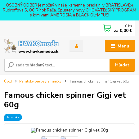
OSOBNÝ ODBER je možný v našej kamennej predajni v BRATISLAVE -
Rudroffova 5, OC Rínok Rača. Spustený nový CHOVATEĽSKÝ PROGRAM
s krmivami AMBROSIA a BLACK OLYMPUS!
0
ks
za
0,00 €
Menu
Hľadať
Úvod
Pamlsky pre psy a mačky
Famous chicken spinner Gigi vet 60g
Famous chicken spinner Gigi vet
60g
Novinka