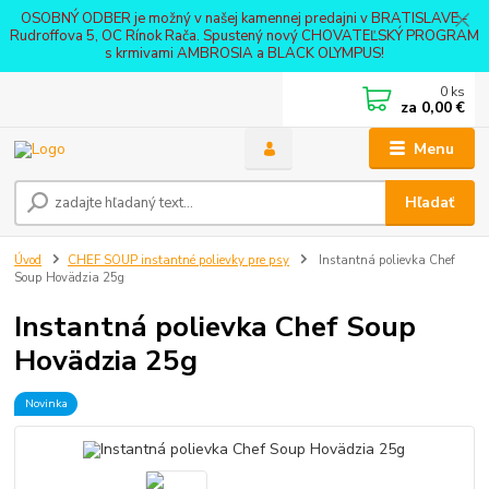
OSOBNÝ ODBER je možný v našej kamennej predajni v BRATISLAVE -
Rudroffova 5, OC Rínok Rača. Spustený nový CHOVATEĽSKÝ PROGRAM
s krmivami AMBROSIA a BLACK OLYMPUS!
0
ks
za
0,00 €
Menu
Hľadať
Úvod
CHEF SOUP instantné polievky pre psy
Instantná polievka Chef
Soup Hovädzia 25g
Instantná polievka Chef Soup
Hovädzia 25g
Novinka