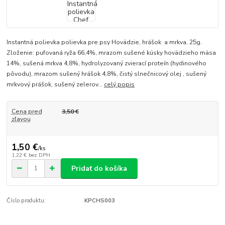
Instantná polievka polievka pre psy Hovädzie, hrášok a mrkva, 25g.
Zloženie: pufovaná ryža 66,4%, mrazom sušené kúsky hovädzieho mäsa
14%, sušená mrkva 4,8%, hydrolyzovaný zvierací proteín (hydinového
pôvodu), mrazom sušený hrášok 4,8%, čistý slnečnicový olej , sušený
mrkvový prášok, sušený zelerov...
celý popis
Cena pred
3,50 €
zľavou
1,50 €
/
ks
1,22 €
bez DPH
Pridať do košíka
Číslo produktu:
KPCHS003