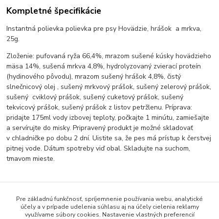
Kompletné špecifikácie
Instantná polievka polievka pre psy Hovädzie, hrášok a mrkva,
25g.
Zloženie: pufovaná ryža 66,4%, mrazom sušené kúsky hovädzieho
mäsa 14%, sušená mrkva 4,8%, hydrolyzovaný zvierací proteín
(hydinového pôvodu), mrazom sušený hrášok 4,8%, čistý
slnečnicový olej , sušený mrkvový prášok, sušený zelerový prášok,
sušený cviklový prášok, sušený cuketový prášok, sušený
tekvicový prášok, sušený prášok z listov petržlenu. Príprava:
pridajte 175ml vody izbovej teploty, počkajte 1 minútu, zamiešajte
a servírujte do misky. Pripravený produkt je možné skladovať
v chladničke po dobu 2 dní. Uistite sa, že pes má prístup k čerstvej
pitnej vode. Dátum spotreby viď obal. Skladujte na suchom,
tmavom mieste.
Tovar zaradený v kategóriách
Pre základnú funkčnosť, spríjemnenie používania webu, analytické
účely a v prípade udelenia súhlasu aj na účely cielenia reklamy
Pamlsky pre psy a mačky
využívame súbory cookies. Nastavenie vlastných preferencií