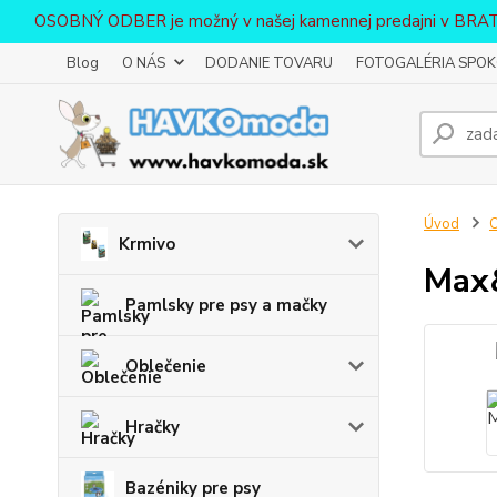
OSOBNÝ ODBER je možný v našej kamennej predajni v BR
Blog
O NÁS
DODANIE TOVARU
FOTOGALÉRIA SPOKO
Úvod
O
Krmivo
Max&
Pamlsky pre psy a mačky
Oblečenie
Hračky
Bazéniky pre psy