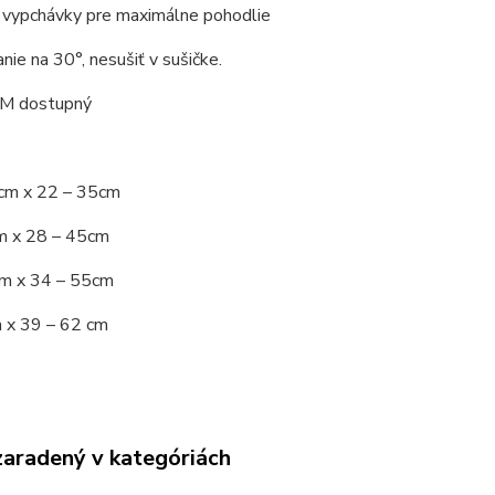
 vypchávky pre maximálne pohodlie
nie na 30°, nesušiť v sušičke.
M dostupný
 cm x 22 – 35cm
cm x 28 – 45cm
cm x 34 – 55cm
m x 39 – 62 cm
zaradený v kategóriách