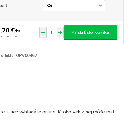
kosť
,20 €
/
ks
Pridať do košíka
 €
bez DPH
roduktu:
OPV00467
ete a tiež vyhľadáte online. Ktokoľvek k nej môže mať