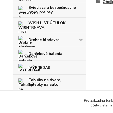
Obojk
Svietiace a bezpečnostné
prvky pre psy
WISH LIST ÚTULOK
TRNAVA
Drobné hlodavce
Darčekové balenia
!VÝPREDAJ!
Tabuľky na dvere,
nálepky na auto
VIANOCE
Pre základnú funk
účely cieleni