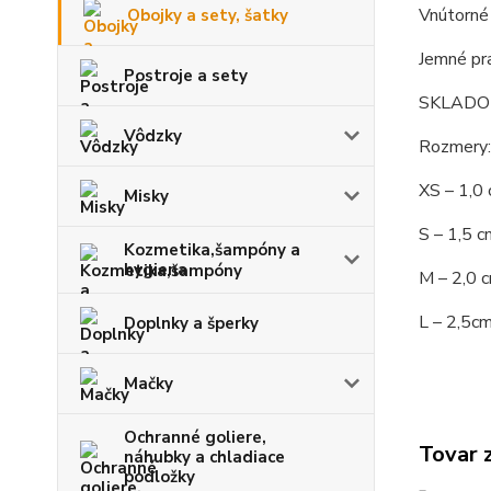
Vnútorné
Obojky a sety, šatky
Jemné pra
Postroje a sety
SKLADO
Vôdzky
Rozmery:
XS – 1,0
Misky
S – 1,5 
Kozmetika,šampóny a
hygiena
M – 2,0 
L – 2,5c
Doplnky a šperky
Mačky
Ochranné goliere,
Tovar 
náhubky a chladiace
podložky