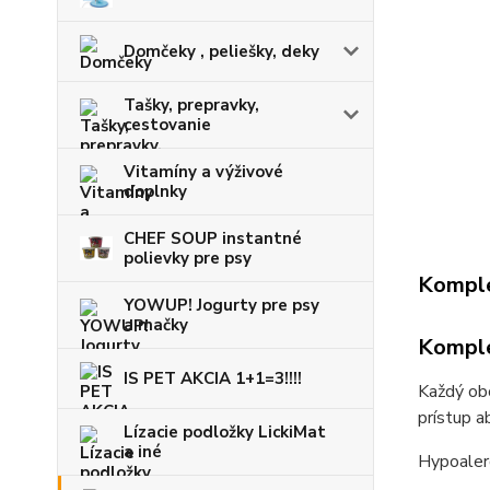
Domčeky , peliešky, deky
Tašky, prepravky,
cestovanie
Vitamíny a výživové
doplnky
CHEF SOUP instantné
polievky pre psy
Komple
YOWUP! Jogurty pre psy
a mačky
Komple
IS PET AKCIA 1+1=3!!!!
Každý obo
prístup a
Lízacie podložky LickiMat
a iné
Hypoalerg