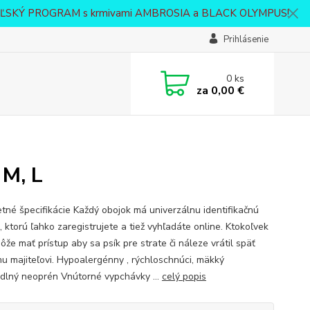
VATEĽSKÝ PROGRAM s krmivami AMBROSIA a BLACK OLYMPUS!
Prihlásenie
0
ks
za
0,00 €
 M, L
tné špecifikácie Každý obojok má univerzálnu identifikačnú
 ktorú ľahko zaregistrujete a tiež vyhľadáte online. Ktokoľvek
ôže mať prístup aby sa psík pre strate či náleze vrátil späť
mu majiteľovi. Hypoalergénny , rýchloschnúci, mäkký
dlný neoprén Vnútorné vypchávky ...
celý popis