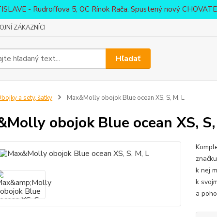
ATISLAVE - Rudroffova 5, OC Rínok Rača. Spustený nový CHO
JNÍ ZÁKAZNÍCI
Hľadať
bojky a sety, šatky
Max&Molly obojok Blue ocean XS, S, M, L
Molly obojok Blue ocean XS, S,
Komple
značku,
k nej m
k svoj
a poho