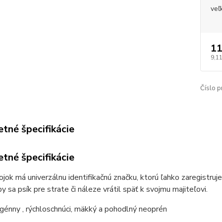
veľ
11
9,11
Číslo p
tné špecifikácie
tné špecifikácie
jok má univerzálnu identifikačnú značku, ktorú ľahko zaregistruj
by sa psík pre strate či náleze vrátil späť k svojmu majiteľovi.
énny , rýchloschnúci, mäkký a pohodlný neoprén