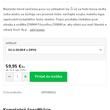
Nastavte trend venčenia psov so vzhľadom Ivy. Či už sa hrdo trúsia vedľa
seba alebo sa šúchajú cez jesenné lístie, nechajte svojho malého tigra
zapôsobiť na každého, koho stretnú. Popis produktu Unikátne psie
obojky a vodítka DWAM Filozofiou DWAM je, aby všetci psi mali šťastný a
zdravý život. Aj p...
celý popis
veľkosť
59,95 €
/
ks
48,74 €
bez DPH
Pridať do košíka
Číslo produktu:
OPV00011
Kompletné špecifikácie