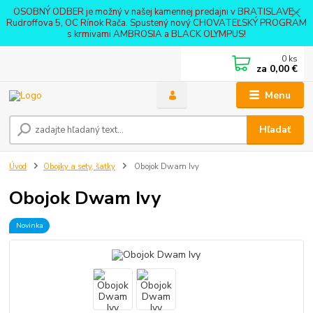
OSOBNÝ ODBER je možný v našej kamennej predajni v BRATISLAVE -
Rudroffova 5, OC Rínok Rača. Spustený nový CHOVATEĽSKÝ PROGRAM
s krmivami AMBROSIA a BLACK OLYMPUS!
0
ks
za
0,00 €
Menu
Hľadať
Úvod
Obojky a sety, šatky
Obojok Dwam Ivy
Obojok Dwam Ivy
Novinka