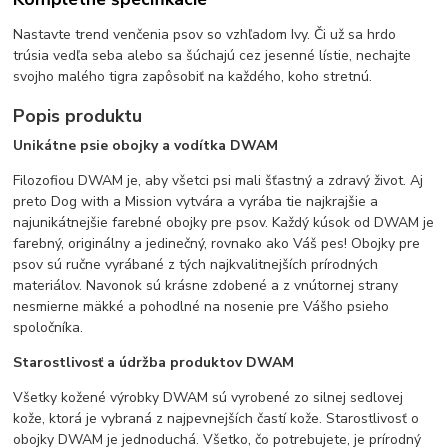
Nastavte trend venčenia psov so vzhľadom Ivy. Či už sa hrdo
trúsia vedľa seba alebo sa šúchajú cez jesenné lístie, nechajte
svojho malého tigra zapôsobiť na každého, koho stretnú.
Popis produktu
Unikátne psie obojky a vodítka DWAM
Filozofiou DWAM je, aby všetci psi mali šťastný a zdravý život. Aj
preto Dog with a Mission vytvára a vyrába tie najkrajšie a
najunikátnejšie farebné obojky pre psov. Každý kúsok od DWAM je
farebný, originálny a jedinečný, rovnako ako Váš pes! Obojky pre
psov sú ručne vyrábané z tých najkvalitnejších prírodných
materiálov. Navonok sú krásne zdobené a z vnútornej strany
nesmierne mäkké a pohodlné na nosenie pre Vášho psieho
spoločníka.
Starostlivosť a údržba produktov DWAM
Všetky kožené výrobky DWAM sú vyrobené zo silnej sedlovej
kože, ktorá je vybraná z najpevnejších častí kože. Starostlivosť o
obojky DWAM je jednoduchá. Všetko, čo potrebujete, je prírodný