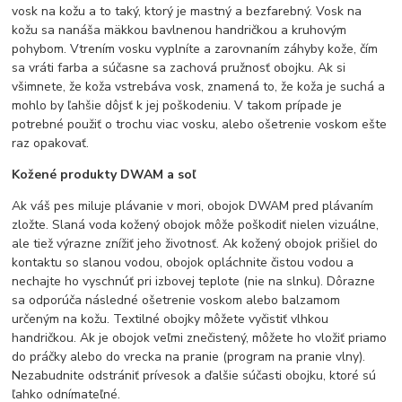
vosk na kožu a to taký, ktorý je mastný a bezfarebný. Vosk na
kožu sa nanáša mäkkou bavlnenou handričkou a kruhovým
pohybom. Vtrením vosku vyplníte a zarovnaním záhyby kože, čím
sa vráti farba a súčasne sa zachová pružnosť obojku. Ak si
všimnete, že koža vstrebáva vosk, znamená to, že koža je suchá a
mohlo by ľahšie dôjsť k jej poškodeniu. V takom prípade je
potrebné použiť o trochu viac vosku, alebo ošetrenie voskom ešte
raz opakovať.
Kožené produkty DWAM a soľ
Ak váš pes miluje plávanie v mori, obojok DWAM pred plávaním
zložte. Slaná voda kožený obojok môže poškodiť nielen vizuálne,
ale tiež výrazne znížiť jeho životnosť. Ak kožený obojok prišiel do
kontaktu so slanou vodou, obojok opláchnite čistou vodou a
nechajte ho vyschnúť pri izbovej teplote (nie na slnku). Dôrazne
sa odporúča následné ošetrenie voskom alebo balzamom
určeným na kožu. Textilné obojky môžete vyčistiť vlhkou
handričkou. Ak je obojok veľmi znečistený, môžete ho vložiť priamo
do práčky alebo do vrecka na pranie (program na pranie vlny).
Nezabudnite odstrániť prívesok a ďalšie súčasti obojku, ktoré sú
ľahko odnímateľné.