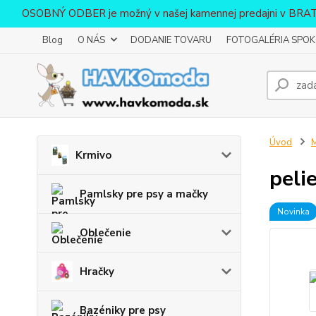
OSOBNÝ ODBER je možný v našej kamennej predajni v BR
Blog
O NÁS
DODANIE TOVARU
FOTOGALÉRIA SPOKO
Úvod
Krmivo
peli
Pamlsky pre psy a mačky
Novinka
Oblečenie
Hračky
Bazéniky pre psy