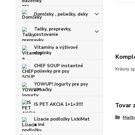
Domčeky , peliešky, deky
Tašky, prepravky,
cestovanie
Vitamíny a výživové
doplnky
Komple
CHEF SOUP instantné
Krásny sp
polievky pre psy
YOWUP! Jogurty pre psy
a mačky
IS PET AKCIA 1+1=3!!!!
Tovar 
Mačk
Lízacie podložky LickiMat
a iné