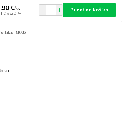
,90 €
/
ks
Pridať do košíka
81 €
bez DPH
roduktu:
M002
45 cm