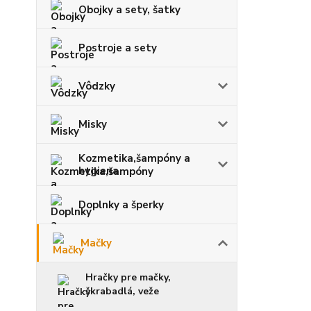
Obojky a sety, šatky
Postroje a sety
Vôdzky
Misky
Kozmetika,šampóny a
hygiena
Doplnky a šperky
Mačky
Hračky pre mačky,
škrabadlá, veže