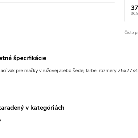
37
30,
Číslo p
tné špecifikácie
ací vak pre mačky v ružovej alebo šedej farbe, rozmery 25x27x
zaradený v kategóriách
y