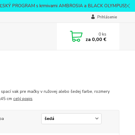
VATEĽSKÝ PROGRAM s krmivami AMBROSIA a BLACK OLYMPUS!
Prihlásenie
0
ks
za
0,00 €
 spací vak pre mačky v ružovej alebo šedej farbe, rozmery
x45 cm
celý popis
ba