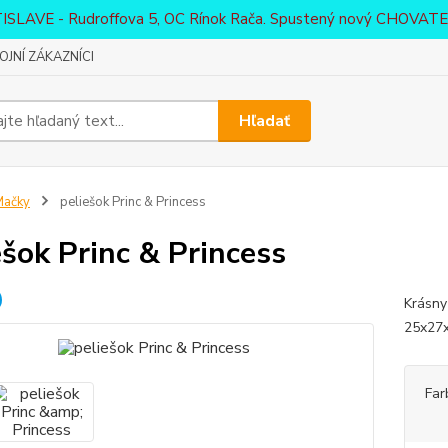
ATISLAVE - Rudroffova 5, OC Rínok Rača. Spustený nový CHO
JNÍ ZÁKAZNÍCI
Hľadať
Mačky
peliešok Princ & Princess
ešok Princ & Princess
Krásny
25x27
Far