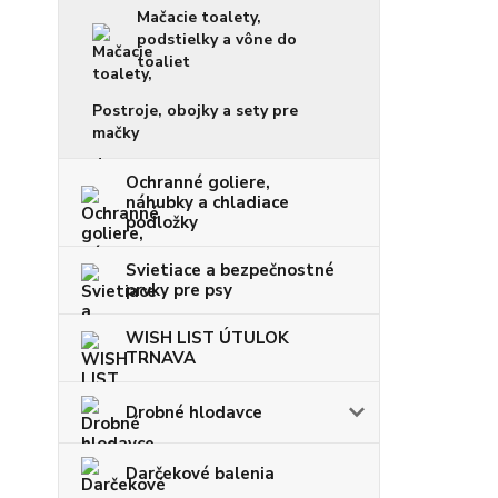
Mačacie toalety,
podstielky a vône do
toaliet
Postroje, obojky a sety pre
mačky
Ochranné goliere,
náhubky a chladiace
podložky
Svietiace a bezpečnostné
prvky pre psy
WISH LIST ÚTULOK
TRNAVA
Drobné hlodavce
Darčekové balenia